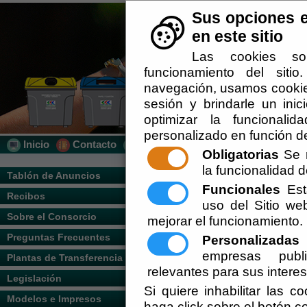
Sus opciones e
en este sitio
Las cookies so
funcionamiento del siti
navegación, usamos cookies
sesión y brindarle un inic
optimizar la funcionalid
personalizado en función de
Inicio
Contacto
Localización
Quién Somos
Obligatorias
Se r
la funcionalidad de
Usted se encuentra aquí:
Inicio
/
/
Locali
Tablón de Anuncios
Funcionales
Esta
Recibos
Escuchar
uso del Sitio w
Sobre el Consorcio
mejorar el funcionamiento.
Preguntas Frecuentes
Personalizadas
E
empresas publi
Plantas de Transferencia
relevantes para sus intere
Legislación
Si quiere inhabilitar las c
Modelos e Impresos
haga click sobre el botón c