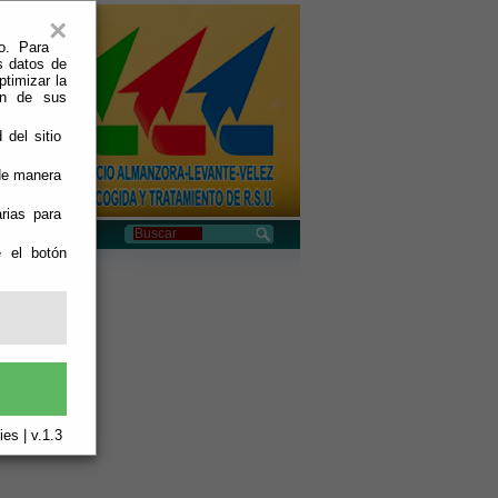
×
o. Para
s datos de
ptimizar la
ión de sus
 del sitio
 de manera
rias para
e el botón
es | v.1.3