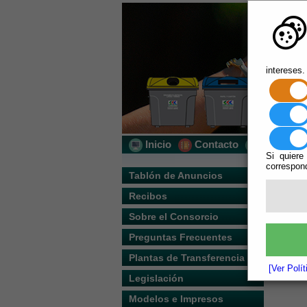
intereses.
Inicio
Contacto
Localizac
Si quiere
correspond
Tablón de Anuncios
Recibos
Sobre el Consorcio
Preguntas Frecuentes
Plantas de Transferencia
[Ver Polí
Legislación
Modelos e Impresos