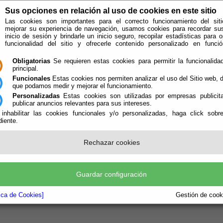
Sus opciones en relación al uso de cookies en este sitio
Las cookies son importantes para el correcto funcionamiento del siti
mejorar su experiencia de navegación, usamos cookies para recordar su
inicio de sesión y brindarle un inicio seguro, recopilar estadísticas para o
funcionalidad del sitio y ofrecerle contenido personalizado en func
Obligatorias
Se requieren estas cookies para permitir la funcionalidad
principal.
Funcionales
Estas cookies nos permiten analizar el uso del Sitio web,
que podamos medir y mejorar el funcionamiento.
Personalizadas
Estas cookies son utilizadas por empresas publicita
publicar anuncios relevantes para sus intereses.
ión
Quién Somos
 inhabilitar las cookies funcionales y/o personalizadas, haga click sobr
iente.
Rechazar cookies
Guardar configuración
tica de Cookies]
Gestión de cooki