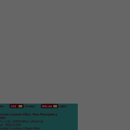
zora-Levante-Vélez. Para Recogida y
RSU.
ro, n.30, 04800 Albox (Almería)
Fax. 950121204
acidad
|
cookies
|
Mapa Web