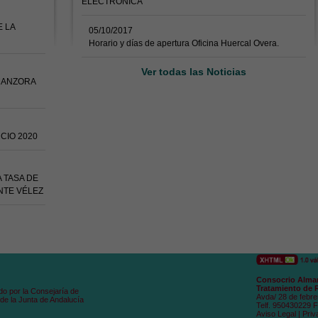
ELECTRÓNICA
E LA
05/10/2017
Horario y días de apertura Oficina Huercal Overa.
Ver todas las Noticias
MANZORA
CIO 2020
 TASA DE
NTE VÉLEZ
Consocrio Alman
Tratamiento de 
do por la Consejaría de
Avda/ 28 de febre
de la Junta de Andalucía
Telf. 950430229 
Aviso Legal
|
Priv