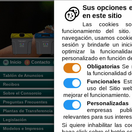
Sus opciones e
en este sitio
Las cookies so
funcionamiento del siti
navegación, usamos cookies
sesión y brindarle un inic
optimizar la funcionalid
personalizado en función de
Inicio
Contacto
Localización
Quién Somos
Obligatorias
Se r
la funcionalidad de
Usted se encuentra aquí:
Inicio
/
/
localiza
Tablón de Anuncios
Funcionales
Esta
Recibos
Escuchar
uso del Sitio w
LOCALIZACION OFICINAS
Sobre el Consorcio
mejorar el funcionamiento.
DATOS DE CONTACTO
Preguntas Frecuentes
Personalizadas
E
Atención al Público: de 9:00h a 14:00
Teléfono: 950 430 229
empresas publi
Plantas de Transferencia
Fax: 950 121 204
relevantes para sus intere
Dirección: Paraje Terdiguera s/n Pol Ind
Legislación
Si quiere inhabilitar las c
Modelos e Impresos
haga click sobre el botón c