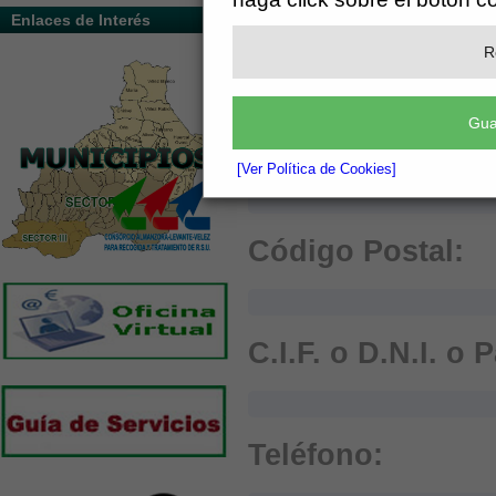
Enlaces de Interés
Población:
R
Gua
Provincia:
[Ver Política de Cookies]
Código Postal:
C.I.F. o D.N.I. o 
Teléfono: