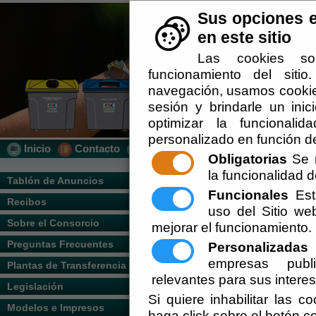
Sus opciones e
en este sitio
Las cookies so
funcionamiento del siti
navegación, usamos cookies
sesión y brindarle un inic
optimizar la funcionalid
personalizado en función de
Inicio
Contacto
Localización
Quién Somos
Obligatorias
Se r
la funcionalidad de
Usted se encuentra a
Tablón de Anuncios
Funcionales
Esta
Recibos
uso del Sitio w
Nombre y apellido
Sobre el Consorcio
mejorar el funcionamiento.
Preguntas Frecuentes
Personalizadas
E
empresas publi
Plantas de Transferencia
Dirección:
relevantes para sus intere
Legislación
Si quiere inhabilitar las c
Modelos e Impresos
haga click sobre el botón c