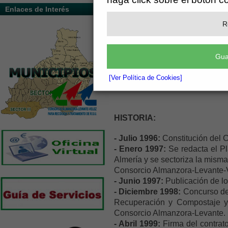
Enlaces de Interés
R
Gua
[Ver Política de Cookies]
HISTORIA:
- Julio 1996:
Constitución del 
- Enero 1997:
Se redacta el Pl
Almería y se sectoriza la misma 
Consorcio Almanzora-Levante-Vé
- Junio 1997:
Publicación de lo
- Diciembre 1998:
Concurso de 
Recuperación y Compostaje y
Consorcio Almanzora-Levante.
- Abril 1999:
Firma del contrat