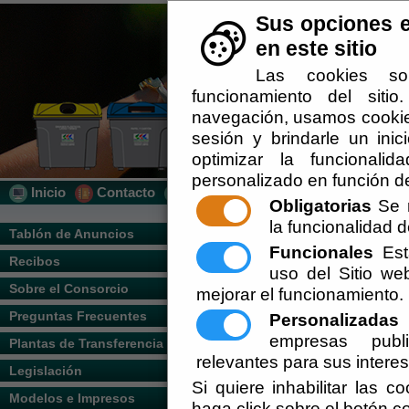
Sus opciones e
en este sitio
Las cookies so
funcionamiento del siti
navegación, usamos cookies
sesión y brindarle un inic
optimizar la funcionalid
personalizado en función de
Inicio
Contacto
Localización
Quién Somos
Obligatorias
Se r
la funcionalidad de
Usted se encuentra aquí:
Inicio
/
/
Quién 
Tablón de Anuncios
Funcionales
Esta
Recibos
Escuchar
uso del Sitio w
Sobre el Consorcio
mejorar el funcionamiento.
Preguntas Frecuentes
Personalizadas
E
empresas publi
Plantas de Transferencia
relevantes para sus intere
Legislación
Si quiere inhabilitar las c
Modelos e Impresos
haga click sobre el botón c