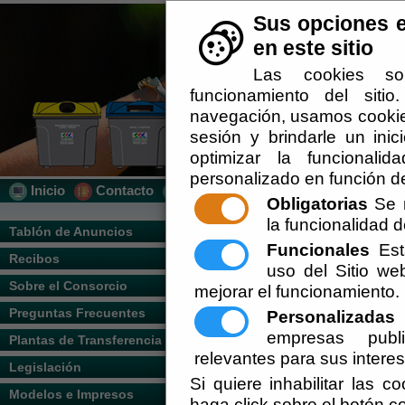
Sus opciones e
en este sitio
Las cookies so
funcionamiento del siti
navegación, usamos cookies
sesión y brindarle un inic
optimizar la funcionalid
personalizado en función de
Inicio
Contacto
Localización
Quién Somos
Obligatorias
Se r
la funcionalidad de
Usted se encuentra aquí:
Inicio
/
/
2014 - 
Tablón de Anuncios
Funcionales
Esta
Recibos
Escuchar
uso del Sitio w
Sobre el Consorcio
mejorar el funcionamiento.
Preguntas Frecuentes
Personalizadas
E
empresas publi
Plantas de Transferencia
relevantes para sus intere
Legislación
Si quiere inhabilitar las c
Modelos e Impresos
haga click sobre el botón c