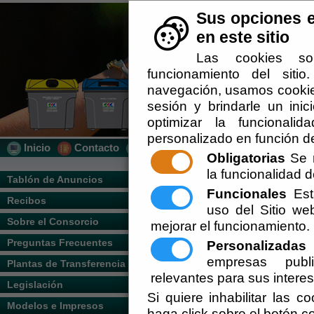
Sus opciones e
en este sitio
Las cookies so
funcionamiento del siti
navegación, usamos cookies
sesión y brindarle un inic
optimizar la funcionalid
personalizado en función de
Inicio
Contacto
Localización
Quién Somos
Obligatorias
Se r
la funcionalidad de
Usted se encuentra aquí:
Inicio
/
/
Consor
Tablón de Anuncios
Funcionales
Esta
Recibos
Escuchar
uso del Sitio w
Sobre el Consorcio
mejorar el funcionamiento.
Municipi
Preguntas Frecuentes
Personalizadas
E
empresas publi
Plantas de Transferencia
relevantes para sus intere
Legislación
Si quiere inhabilitar las c
Modelos e Impresos
haga click sobre el botón c