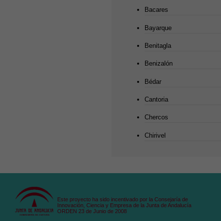
Bacares
Bayarque
Benitagla
Benizalón
Bédar
Cantoria
Chercos
Chirivel
Este proyecto ha sido incentivado por la Consejaría de
Innovación, Ciencia y Empresa de la Junta de Andalucía
ORDEN 23 de Junio de 2008