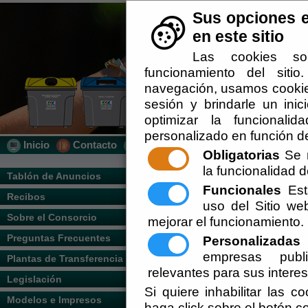
Sus opciones e
en este sitio
Las cookies so
funcionamiento del siti
navegación, usamos cookies
sesión y brindarle un inic
optimizar la funcionalid
personalizado en función de
Inicio
Contacto
Localización
Quién Somos
Obligatorias
Se r
la funcionalidad de
Usted se encuentra aquí:
Inicio
/
/
Plantas
Tablón de Anuncios
Funcionales
Esta
Recibos
Escuchar
uso del Sitio w
PLANTA DE TRANSFERENCIA DE FIN
Sobre el Consorcio
mejorar el funcionamiento.
Direcci
ó
n: Barranco Tripiana (junto a campo de 
Preguntas Frecuentes
Personalizadas
E
PLANTA DE TRANSFERENCIA DE VE
empresas publi
Plantas de Transferencia
relevantes para sus intere
Direcci
ó
n: Ca
ñ
ada de Vera, Ctra de Vera-Cuev
Legislación
Si quiere inhabilitar las c
PLANTA DE TRANSFERENCIA DE SER
Modelos e Impresos
haga click sobre el botón c