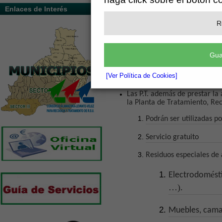
Enlaces de Interés
Direcci
ó
n: Ctra Serón-Higueral (Las Hilarias), 
R
PLANTA DE TRANSFERENCIA DE VEL
Direcci
ó
n: Ant
í
gua carretera 342, direcci
ó
n Mur
Gua
Horario Todas: 09:00h a 14:00h
[Ver Política de Cookies]
á
Las P.T. adem
s de prestar l
la Planta de Tratamiento, Re
á
Podr
n ser utilizadas p
Servicio gratuito
Residuos especiales de
é
Electrodom
st
…)
.
Muebles, cama