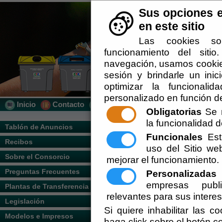
Sus opciones e
en este sitio
Las cookies so
funcionamiento del siti
navegación, usamos cookies
sesión y brindarle un inic
optimizar la funcionalid
personalizado en función de
Inicio
Contacto
Localización
Quién Somos
Obligatorias
Se r
la funcionalidad de
Usted se encuentra aquí:
Inicio
/
/
Materia
Tablón de Anuncios
Funcionales
Esta
Recibos
Escuchar
uso del Sitio w
Sobre el Consorcio
mejorar el funcionamiento.
Preguntas Frecuentes
Personalizadas
E
empresas publi
Plantas de Transferencia
relevantes para sus intere
Legislación
Si quiere inhabilitar las c
Modelos e Impresos
haga click sobre el botón c