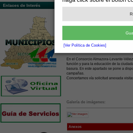
Enlaces de Interés
R
Gua
[Ver Política de Cookies]
En el Consorcio Almazora-Levante-Vélez 
función y para la educación de la ciudad
basura. En este apartado se pone a disposi
campañas.
Concertamos vía solicitud anexada visit
Galería de imágenes:
Anexos