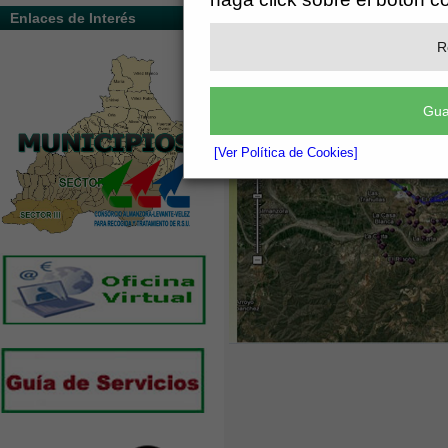
VEHÍCULOS CON GPS Y RFID.
Enlaces de Interés
R
Gua
[Ver Política de Cookies]