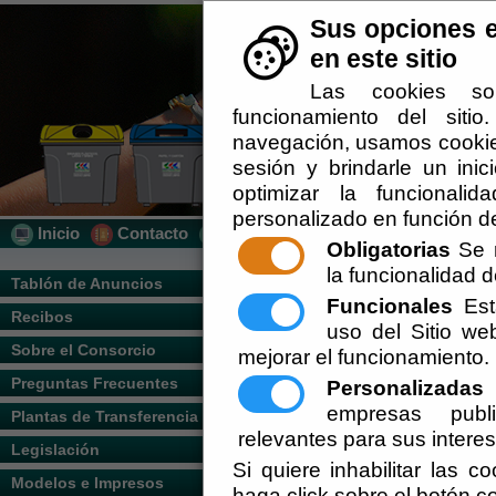
Sus opciones e
en este sitio
Las cookies so
funcionamiento del siti
navegación, usamos cookies
sesión y brindarle un inic
optimizar la funcionalid
personalizado en función de
Inicio
Contacto
Localización
Quién Somos
Obligatorias
Se r
la funcionalidad de
Usted se encuentra aquí:
Inicio
/
/
Sistema
Tablón de Anuncios
Funcionales
Esta
Recibos
Escuchar
uso del Sitio w
Nuestro sistema informático surge para pr
RSU y crear un canal de comunicación pa
Sobre el Consorcio
mejorar el funcionamiento.
en cada momento se pueda obtener la info
Preguntas Frecuentes
Personalizadas
E
El consorcio dispone de un sistema de loc
empresas publi
Plantas de Transferencia
optimización de los recursos ofertados.
relevantes para sus intere
Legislación
El sistema informático ofertado facilita e
Si quiere inhabilitar las c
Modelos e Impresos
haga click sobre el botón c