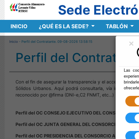
Sede Electró
INICIO
¿QUÉ ES LA SEDE?
TABLÓN
×
Inicio
- Perfil del Contratante.
09-08-2026 13:58:15
Perfil del Contratant
Las coo
experie
Con el fin de asegurar la transparencia y el acceso públic
brindarl
Sólidos Urbanos. Aquí podrá consultarla, vía internet; y ,
ofrecerl
reconocido por @firma (DNI-e,C2 FNMT, etc...)
Perfil del OC CONSEJO EJECUTIVO DEL CONSORCIO AL
Perfil del OC JUNTA GENERAL DEL CONSORCIO ALMANZ
Perfil del OC PRESIDENCIA DEL CONSORCIO ALMANZOR