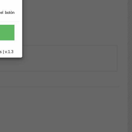
 el botón
 | v.1.3