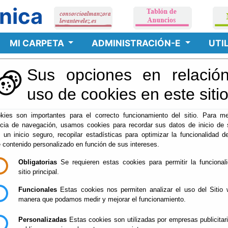
nica
MI CARPETA
ADMINISTRACIÓN-E
UTI
Sus opciones en relación
e.
09-08-2026 13:58:1
uso de cookies en este siti
kies son importantes para el correcto funcionamiento del sitio. Para me
ncia de navegación, usamos cookies para recordar sus datos de inicio de 
o a la información relativa a la actividad contractual del Consorc
e un inicio seguro, recopilar estadísticas para optimizar la funcionalidad de
 en su caso, relacionarse por vía telemática, accediendo a su Ofic
e contenido personalizado en función de sus intereses.
Obligatorias
Se requieren estas cookies para permitir la funcional
sitio principal.
MANZORA LEVANTE VÉLEZ PARA LA RECOGIDA DE RSU en la PC
Funcionales
Estas cookies nos permiten analizar el uso del Sitio 
manera que podamos medir y mejorar el funcionamiento.
ORA LEVANTE VÉLEZ PARA LA RECOGIDA DE RSU en la PCSP
Personalizadas
Estas cookies son utilizadas por empresas publicitar
A LEVANTE VÉLEZ PARA LA RECOGIDA DE RSU en la PCSP