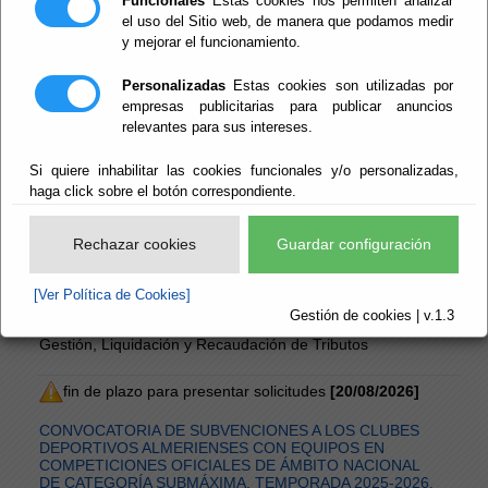
Funcionales
Estas cookies nos permiten analizar
el uso del Sitio web, de manera que podamos medir
CONVOCATORIA Y ORDEN DEL DÍA DE LA SESIÓN
y mejorar el funcionamiento.
ORDINARIA DE LA JUNTA DE GOBIERNO DE LA
EXCMA. DIPUTACIÓN PROVINCIAL DE ALMERÍA, A
Personalizadas
Estas cookies son utilizadas por
CELEBRAR EL 10/08/2026
empresas publicitarias para publicar anuncios
Diputación Provincial de Almería - Presidencia, Hacienda,
Turismo y Empleo - Secretaría
relevantes para sus intereses.
Junta de Gobierno - Convocatoria de Sesión - Ordinaria
Si quiere inhabilitar las cookies funcionales y/o personalizadas,
haga click sobre el botón correspondiente.
REGLAMENTO GENERAL DE LOS SERVICIOS DE
INSPECCIÓN, GESTIÓN, LIQUIDACIÓN Y
RECAUDACIÓN DE TRIBUTOS DE LA DIPUTACIÓN
Rechazar cookies
Guardar configuración
PROVINCIAL DE ALMERÍA
Diputación Provincial de Almería - Digitalización y
Transparencia - Transparencia
[Ver Política de Cookies]
Gestión de cookies | v.1.3
Normas - Reglamentos - Reglamento de Inspección,
Gestión, Liquidación y Recaudación de Tributos
fin de plazo para presentar solicitudes
[20/08/2026]
CONVOCATORIA DE SUBVENCIONES A LOS CLUBES
DEPORTIVOS ALMERIENSES CON EQUIPOS EN
COMPETICIONES OFICIALES DE ÁMBITO NACIONAL
DE CATEGORÍA SUBMÁXIMA. TEMPORADA 2025-2026.