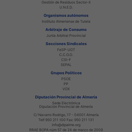
Gestión de Residuos Sector-II
U.N.E.D.
Organismos autónomos
Instituto Almeriense de Tutela
Arbitraje de Consumo
Junta Arbitral Provincial
Secciones Sindicales
FeSP-UGT
C.C.O.O.
CSI-F
SEPAL
Grupos Políticos
PSOE
PP
VOX
Diputación Provincial de Almería
Sede Electrónica
Diputación Provincial de Almería
C/ Navarro Rodrigo, 17 - 04001 Almería
Telf 950 211 100 Fax: 950 211 131
info@dipalme.org
RRAE BOPA núm 57 de 24 de marzo de 2009