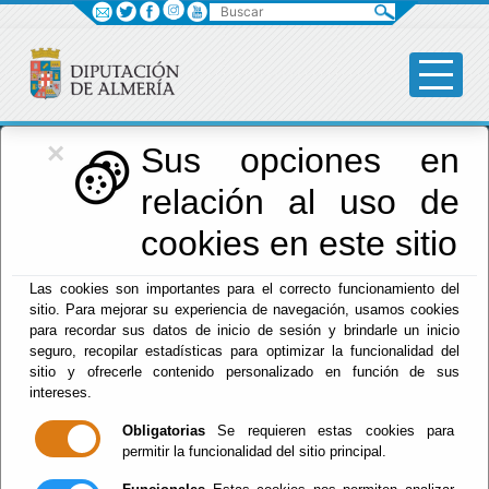
Buscar
×
Diputación
Sus opciones en
relación al uso de
Menú Diputación
cookies en este sitio
Inicio
-
Diputación
- Tablón de Anuncios
Las cookies son importantes para el correcto funcionamiento del
sitio. Para mejorar su experiencia de navegación, usamos cookies
Buscar
para recordar sus datos de inicio de sesión y brindarle un inicio
seguro, recopilar estadísticas para optimizar la funcionalidad del
sitio y ofrecerle contenido personalizado en función de sus
ACTA SESIÓN ORDINARIA DEL PLENO DE LA EXCMA.
intereses.
DIPUTACIÓN PROVINCIAL DE ALMERÍA, CELEBRADA
EL DÍA 24/07/2024 (ACTA NUM. 07/2026)
Diputación Provincial de Almería - Presidencia, Hacienda,
Obligatorias
Se requieren estas cookies para
Turismo y Empleo - Secretaría
permitir la funcionalidad del sitio principal.
Pleno - Borrador de Sesión - Ordinaria