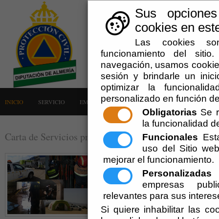
Sus opciones
cookies en este
Las cookies son
funcionamiento del siti
navegación, usamos cookies
sesión y brindarle un inici
optimizar la funcionalid
personalizado en función de
INICIO
SERVICIO
EMERGENCIAS
LA AGRUPACIÓN
AVISOS
Obligatorias
Se r
la funcionalidad del
Carta de Servicios prestados a las entidades locales
Funcionales
Esta
uso del Sitio w
mejorar el funcionamiento.
Personalizadas
E
empresas publi
relevantes para sus interes
Si quiere inhabilitar las c