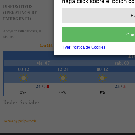
haga click sobre el botón c
DISPOSITIVOS
BÚSQUEDA Y RESCATE
DISPO
OPERATIVOS DE
DE PERSONAS
OPERA
Re
EMERGENCIA
PREVE
Unidad Canina y Grupo de Rescate
Apoyo en Inundaciones, IIFF,
Fiestas p
Leer Más »
Guar
Sismos,...
deportivas
Leer Más »
[Ver Política de Cookies]
Redes Sociales
Tweets by pcdipalmeria