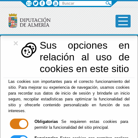
Buscar
×
Diputación
Sus opciones en
relación al uso de
Menú Diputación
cookies en este sitio
Inicio
-
Diputación
- CANAL DE INFORMACIÓN DE
Las cookies son importantes para el correcto funcionamiento del
INFRACCIONES
sitio. Para mejorar su experiencia de navegación, usamos cookies
para recordar sus datos de inicio de sesión y brindarle un inicio
CANAL DE
seguro, recopilar estadísticas para optimizar la funcionalidad del
sitio y ofrecerle contenido personalizado en función de sus
INFORMACIÓN DE
intereses.
Obligatorias
Se requieren estas cookies para
INFRACCIONES
permitir la funcionalidad del sitio principal.