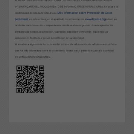
ALMERÍA con la finalidad de GESTIONAR LOS DATOS DE LAS PERSONAS FÍSICAS QUE
INTERVENGAN EN EL PROCEDIMIENTO DE INFORMACIÓN DE INFRACCIONES, en base a la
Más información sobre Protección de Datos
legitimación de OBLIGACIÓN LEGAL.
personales
www.dipalme.org
en este enlace, en el apartado de privacidad de
o bien en
la oficina de información o dependencia donde realice su gestión. Puede ejercitar los
derechos de acceso, rectificación, supresión, oposición y limitación, siguiendo las
indicaciones facilitadas, previa acreditación de su identidad.
Al acceder a algunos de los canales del sistema de información de infracciones confirmo
que he sido informado sobre el tratamiento de mis datos personales para la actividad
INFORMACIÓN INFRACCIONES.