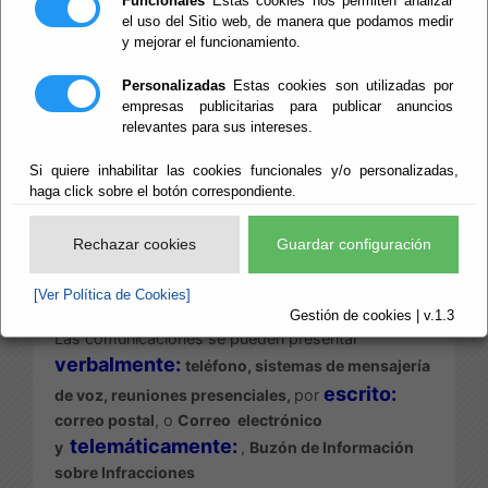
Funcionales
Estas cookies nos permiten analizar
el uso del Sitio web, de manera que podamos medir
y mejorar el funcionamiento.
Escuchar
Este
Canal
nace de la obligación legal, establecida
Personalizadas
Estas cookies son utilizadas por
por la Ley 2/2023, de ofrecer mecanismos para:
empresas publicitarias para publicar anuncios
relevantes para sus intereses.
- posibilitar que la ciudadanía pueda poner en
conocimiento de la Diputación de Almería
Si quiere inhabilitar las cookies funcionales y/o personalizadas,
determinadas infracciones penales o
haga click sobre el botón correspondiente.
administrativas graves o muy graves.
Rechazar cookies
Guardar configuración
- proteger a las personas que las detecten en el
contexto laboral de esta organización y las
[Ver Política de Cookies]
comuniquen a través de dicho Canal.
Gestión de cookies | v.1.3
Las comunicaciones se pueden presentar
verbalmente:
teléfono, sistemas de mensajería
escrito:
de voz, reuniones presenciales,
por
correo postal
,
o
Correo electrónico
telemáticamente:
y
,
Buzón de Información
sobre Infracciones