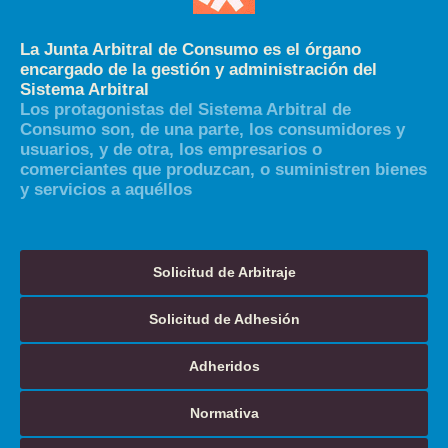
La Junta Arbitral de Consumo es el órgano
encargado de la gestión y administración del
Sistema Arbitral
Los protagonistas del Sistema Arbitral de
Consumo son, de una parte, los consumidores y
usuarios, y de otra, los empresarios o
comerciantes que produzcan, o suministren bienes
y servicios a aquéllos
Solicitud de Arbitraje
Solicitud de Adhesión
Adheridos
Normativa