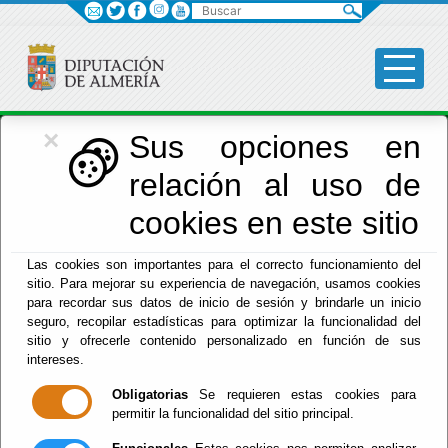
Buscar
×
Economía
Sus opciones en
relación al uso de
Menú Hacienda
cookies en este sitio
Inicio
-
Hacienda
- D52000 - Administradores
Las cookies son importantes para el correcto funcionamiento del
sitio. Para mejorar su experiencia de navegación, usamos cookies
Hacienda Municipal
para recordar sus datos de inicio de sesión y brindarle un inicio
seguro, recopilar estadísticas para optimizar la funcionalidad del
sitio y ofrecerle contenido personalizado en función de sus
intereses.
Obligatorias
Se requieren estas cookies para
permitir la funcionalidad del sitio principal.
Red Provincial
Intranet Provincial