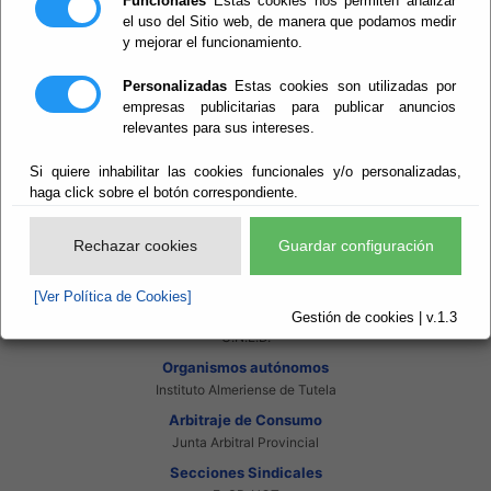
Funcionales
Estas cookies nos permiten analizar
Intranet Adheridos
el uso del Sitio web, de manera que podamos medir
Intranet Beneficiarios
y mejorar el funcionamiento.
Servicios EE.LL.
Red Provincial
Personalizadas
Estas cookies son utilizadas por
Enlaces de interés
empresas publicitarias para publicar anuncios
Beneficiarios Red Provincial
relevantes para sus intereses.
Punto de Informacion del Catastro
Agencia Tributaria
Si quiere inhabilitar las cookies funcionales y/o personalizadas,
Ministerio de Administraciones Públicas
Junta de Andalucia
haga click sobre el botón correspondiente.
Manual del Concejal
Consorcios
Rechazar cookies
Guardar configuración
Bomberos Poniente
Bomberos Levante
[Ver Política de Cookies]
Almanzora Levante R.T.R.S.U.
Gestión de cookies | v.1.3
Gestión de Residuos Sector-II
U.N.E.D.
Organismos autónomos
Instituto Almeriense de Tutela
Arbitraje de Consumo
Junta Arbitral Provincial
Secciones Sindicales