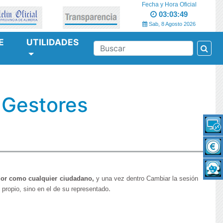
Fecha y Hora Oficial
03:03:50
Sab, 8 Agosto 2026
E
UTILIDADES
Bus
BUSCAR
 Gestores
ador como cualquier ciudadano,
y
una vez dentro Cambiar la sesión
.
propio, sino en el de su representado