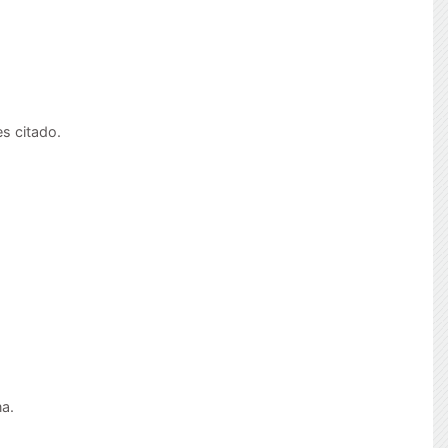
es citado.
na.