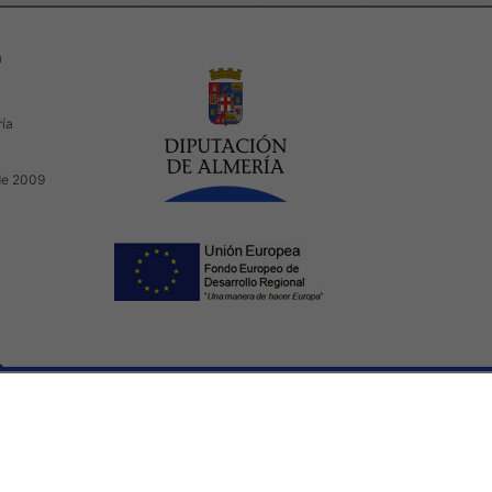
a
ría
de 2009