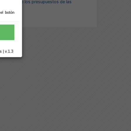
tructura de los presupuestos de las
 el botón
 | v.1.3