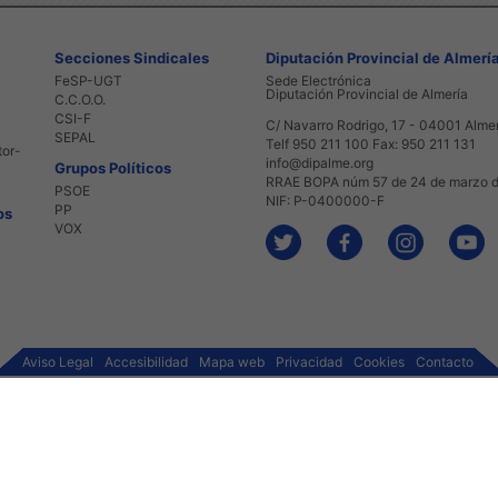
Secciones Sindicales
Diputación Provincial de Almerí
FeSP-UGT
Sede Electrónica
Diputación Provincial de Almería
C.C.O.O.
CSI-F
C/ Navarro Rodrigo, 17 - 04001 Alme
SEPAL
Telf 950 211 100 Fax: 950 211 131
tor-
info@dipalme.org
Grupos Políticos
RRAE BOPA núm 57 de 24 de marzo 
PSOE
NIF: P-0400000-F
PP
os
VOX
Aviso Legal
Accesibilidad
Mapa web
Privacidad
Cookies
Contacto