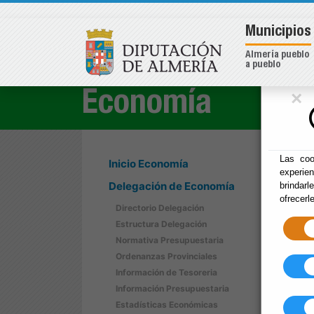
Municipios
Almería pueblo
a pueblo
×
Economía
Las coo
Inicio Economía
experie
Delegación de Economía
brindarl
ofrecerl
Directorio Delegación
Estructura Delegación
Normativa Presupuestaria
Ordenanzas Provinciales
Información de Tesoreria
Información Presupuestaria
Estadísticas Económicas