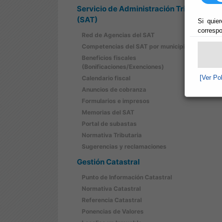
Servicio de Administración Tributaria
(SAT)
Si quier
correspo
Red de Agencias del SAT
Competencias del SAT por municipios
Beneficios fiscales
(Bonificaciones/Exenciones)
[Ver Po
Calendario fiscal
Anuncios de cobranza
Formularios e impresos
Memorias del SAT
Portal de subastas
Normativa Tributaria
Sugerencias y reclamaciones
Gestión Catastral
Punto de Información Catastral
Normativa Catastral
Referencia Catastral
Ponencias de Valores