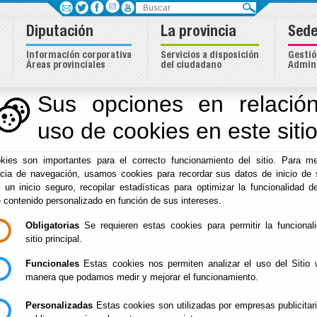
Buscar
Diputación
La provincia
Sede
Información corporativa
Servicios a disposición
Gestió
Áreas provinciales
del ciudadano
Admini
Sus opciones en relación
uso de cookies en este siti
Inicio
-
Hacienda
- Normativa Presupuestaria
kies son importantes para el correcto funcionamiento del sitio. Para me
Normativa Presupue
ncia de navegación, usamos cookies para recordar sus datos de inicio de 
e un inicio seguro, recopilar estadísticas para optimizar la funcionalidad de
e contenido personalizado en función de sus intereses.
Obligatorias
Se requieren estas cookies para permitir la funcional
Real Decreto Legislativo 2/2004, Texto Refundido
sitio principal.
Locales.
Real Decreto 500/1990, por el que se desarrolla el 
Funcionales
Estas cookies nos permiten analizar el uso del Sitio 
39/1988, en materia de presupuestos.
manera que podamos medir y mejorar el funcionamiento.
Real Decreto 1463/2007, por el que se aprueba el 
Personalizadas
12 de diciembre, de Estabilidad Presupuestaria, en 
Estas cookies son utilizadas por empresas publicitar