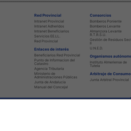
Red Provincial
Consorcios
Intranet Provincial
Bomberos Poniente
Intranet Adheridos
Bomberos Levante
Intranet Beneficiarios
Almanzora Levante
R.T.R.S.U.
Servicios EE.LL.
Gestión de Residuos Sec
Red Provincial
II
U.N.E.D.
Enlaces de interés
Beneficiarios Red Provincial
Organismos autónom
Punto de Informacion del
Instituto Almeriense de
Catastro
Tutela
Agencia Tributaria
Ministerio de
Arbitraje de Consumo
Administraciones Públicas
Junta Arbitral Provincial
Junta de Andalucia
Manual del Concejal