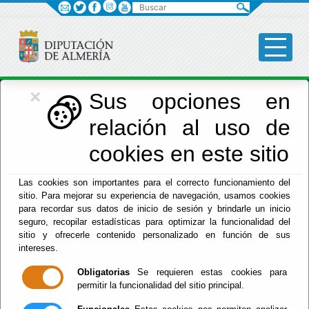
Buscar
×
Economía
Sus opciones en
relación al uso de
Menú Hacienda
cookies en este sitio
Inicio
-
Hacienda
- Estadísticas Económicas
Las cookies son importantes para el correcto funcionamiento del
sitio. Para mejorar su experiencia de navegación, usamos cookies
Estadísticas
para recordar sus datos de inicio de sesión y brindarle un inicio
seguro, recopilar estadísticas para optimizar la funcionalidad del
Económicas
sitio y ofrecerle contenido personalizado en función de sus
intereses.
Obligatorias
Se requieren estas cookies para
permitir la funcionalidad del sitio principal.
Coyuntura económica almeriense.