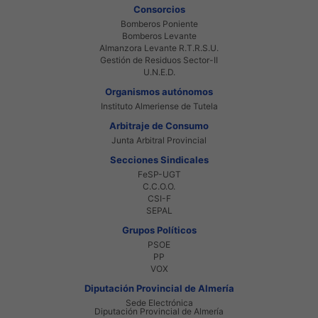
Consorcios
Bomberos Poniente
Bomberos Levante
Almanzora Levante R.T.R.S.U.
Gestión de Residuos Sector-II
U.N.E.D.
Organismos autónomos
Instituto Almeriense de Tutela
Arbitraje de Consumo
Junta Arbitral Provincial
Secciones Sindicales
FeSP-UGT
C.C.O.O.
CSI-F
SEPAL
Grupos Políticos
PSOE
PP
VOX
Diputación Provincial de Almería
Sede Electrónica
Diputación Provincial de Almería