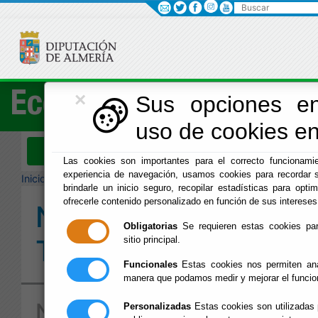
Buscar
×
Economía
Sus opciones en
uso de cookies en 
Menú Hacienda
Las cookies son importantes para el correcto funcionamie
experiencia de navegación, usamos cookies para recordar s
Inicio
-
Hacienda
- Normativa Tributaria
brindarle un inicio seguro, recopilar estadísticas para optim
ofrecerle contenido personalizado en función de sus intereses
Normativa
Obligatorias
Se requieren estas cookies para
Tributaria
sitio principal.
Funcionales
Estas cookies nos permiten anal
manera que podamos medir y mejorar el funcio
Normativa Tributaria
Personalizadas
Estas cookies son utilizadas 