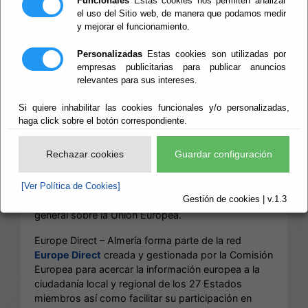
Funcionales
Estas cookies nos permiten analizar
el uso del Sitio web, de manera que podamos medir
¿Quieres saber más sobre la Unión Europea y
y mejorar el funcionamiento.
debatir sobre su futuro?
Personalizadas
Estas cookies son utilizadas por
empresas publicitarias para publicar anuncios
Quiénes somos
relevantes para sus intereses.
Si quiere inhabilitar las cookies funcionales y/o personalizadas,
haga click sobre el botón correspondiente.
El centro
EUROPE DIRECT - ALMERÍA
es un centro
de información sobre la Unión puesto en marcha el
Rechazar cookies
Guardar configuración
9 de mayo de 2009 por la Diputación de Almería
con el respaldo de la Comisión Europea. Ofrece a
los ciudadanos y entidades de la provincia de
[Ver Política de Cookies]
Gestión de cookies | v.1.3
Almería un servicio de información y orientación
general sobre la Unión Europea.
Europe Direct – Almería forma parte de la red
Europe Direct
creada y gestionada por la Comisión
Europea para acercar la información europea a la
ciudadanía local y regional de los 27 Estados
miembros así como facilitar su participación en