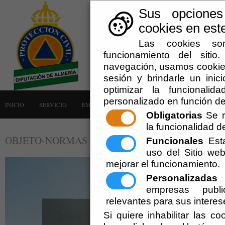
Sus opciones
cookies en este
Las cookies son
funcionamiento del siti
navegación, usamos cookies
sesión y brindarle un inici
optimizar la funcionalid
personalizado en función de
INICIO
SERVICIO
EMERGENCIAS
LA AGRUPACIÓN
AVISOS
Obligatorias
Se r
la funcionalidad del
OBJETO-NORMAS
Funcionales
Esta
uso del Sitio w
mejorar el funcionamiento.
Personalizadas
E
empresas publi
relevantes para sus interes
Si quiere inhabilitar las c