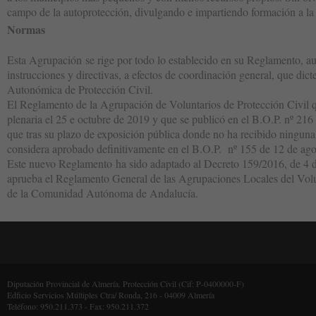
campo de la autoprotección, divulgando e impartiendo formación a la
Normas
Esta Agrupación se rige por todo lo establecido en su Reglamento, a
instrucciones y directivas, a efectos de coordinación general, que di
Autonómica de Protección Civil.
El Reglamento de la Agrupación de Voluntarios de Protección Civil 
plenaria el 25 e octubre de 2019 y que se publicó en el B.O.P. nº 21
que tras su plazo de exposición pública donde no ha recibido ninguna
considera aprobado definitivamente en el B.O.P. nº 155 de 12 de ago
Este nuevo Reglamento ha sido adaptado al Decreto 159/2016, de 4 de
aprueba el Reglamento General de las Agrupaciones Locales del Volu
de la Comunidad Autónoma de Andalucía.
Diputación Provincial de Almería. Protección Civil (Cif: P-0400000-F)
Edficio Servicios Múltiples Ctra/ Ronda, 216 - 04009 Almería
Teléfono: 950.211.373 - Fax: 950.211.372