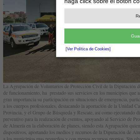
haga click sobre el botón c
Re
Guar
[Ver Política de Cookies]
La Agrupación de Voluntarios de Protección Civil de la Diputación d
de funcionamiento, ha prestado sus servicios en los municipios que así
gran importancia su participación en situaciones de emergencia, part
a los cuerpos profesionales, destacando la aportación de la Unidad Ca
Provincia, y el Grupo de Búsqueda y Rescate, así como ejecutando dis
preventivo para la realización de eventos, apoyando al Servicio de Pr
de Almería en la elaboración de planes, siendo esta Agrupación quien
dispositivos, aportando los medios y recursos de la Diputación de Al
a los municipios mas pequeños y con menos recursos propios. Sin olvi