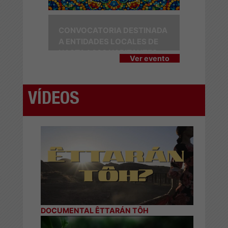
CONVOCATORIA DESTINADA
A ENTIDADES LOCALES DE
HASTA 1.000 HABITANTES
Ver evento
VÍDEOS
DOCUMENTAL ÊTTARÁN TÔH