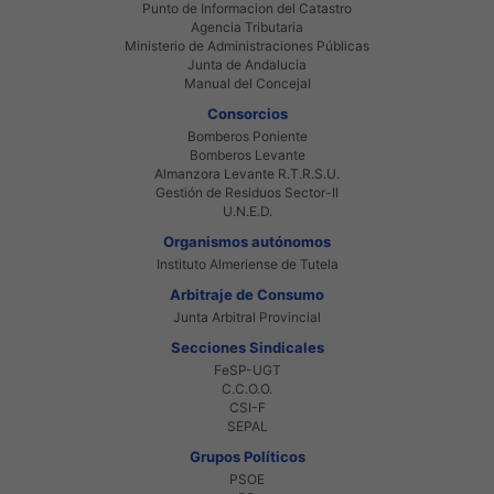
Punto de Informacion del Catastro
Agencia Tributaria
Ministerio de Administraciones Públicas
Junta de Andalucia
Manual del Concejal
Consorcios
Bomberos Poniente
Bomberos Levante
Almanzora Levante R.T.R.S.U.
Gestión de Residuos Sector-II
U.N.E.D.
Organismos autónomos
Instituto Almeriense de Tutela
Arbitraje de Consumo
Junta Arbitral Provincial
Secciones Sindicales
FeSP-UGT
C.C.O.O.
CSI-F
SEPAL
Grupos Políticos
PSOE