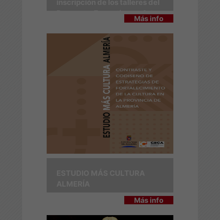
inscripción de los talleres del
Programa Formativo en Artes
Más info
Escénicas 2026
ESTUDIO MÁS CULTURA
ALMERÍA
Más info