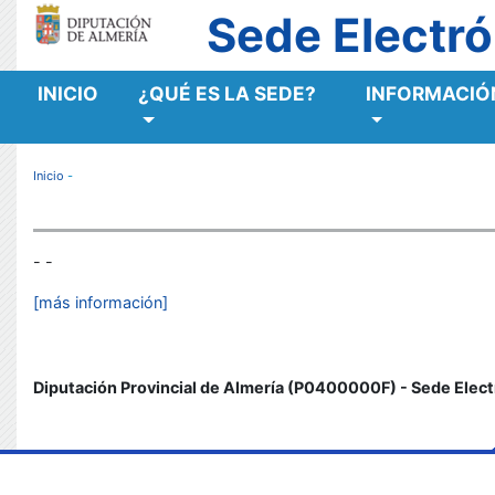
Sede Electró
INICIO
¿QUÉ ES LA SEDE?
INFORMACIÓN
MENÚ RESPONSIVE
Inicio
-
- -
[más información]
Diputación Provincial de Almería (P0400000F) - Sede Elect