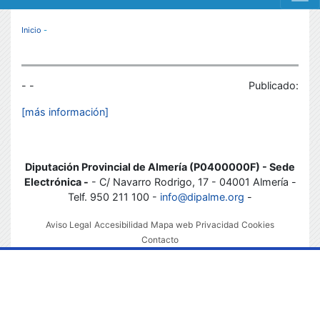
MENÚ RESPONSIVE
Inicio
-
- -
Publicado:
[más información]
Diputación Provincial de Almería (P0400000F) - Sede
Electrónica -
- C/ Navarro Rodrigo, 17 - 04001 Almería -
Telf. 950 211 100 -
info@dipalme.org
-
Aviso Legal
Accesibilidad
Mapa web
Privacidad
Cookies
Contacto