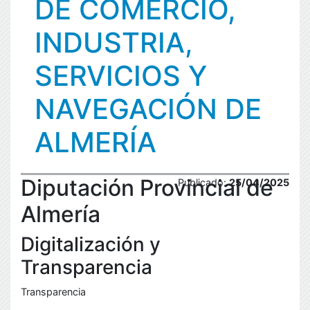
DE COMERCIO,
INDUSTRIA,
SERVICIOS Y
NAVEGACIÓN DE
ALMERÍA
Diputación Provincial de
Publicado:
25/04/2025
Almería
Digitalización y
Transparencia
Transparencia