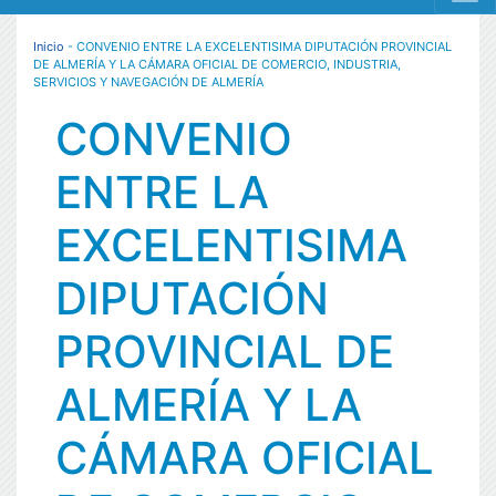
MENÚ RESPONSIVE
Inicio
- CONVENIO ENTRE LA EXCELENTISIMA DIPUTACIÓN PROVINCIAL
DE ALMERÍA Y LA CÁMARA OFICIAL DE COMERCIO, INDUSTRIA,
SERVICIOS Y NAVEGACIÓN DE ALMERÍA
CONVENIO
ENTRE LA
EXCELENTISIMA
DIPUTACIÓN
PROVINCIAL DE
ALMERÍA Y LA
CÁMARA OFICIAL