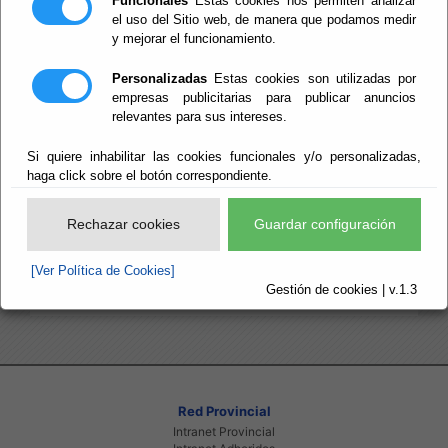
Funcionales
Estas cookies nos permiten analizar
organizadas por Fechas
el uso del Sitio web, de manera que podamos medir
y mejorar el funcionamiento.
Actualidad por Temas
Noticias de la Red Provincial de Actualidad
Personalizadas
Estas cookies son utilizadas por
organizadas por Tema
empresas publicitarias para publicar anuncios
relevantes para sus intereses.
Histórico por Fechas
Noticias históricas de la Red Provincial
Si quiere inhabilitar las cookies funcionales y/o personalizadas,
organizadas por Fechas
haga click sobre el botón correspondiente.
Histórico por Temas
Rechazar cookies
Guardar configuración
Noticias históricas de la Red Provincial
organizadas por Temas
[Ver Política de Cookies]
Gestión de cookies | v.1.3
Red Provincial
Intranet Provincial