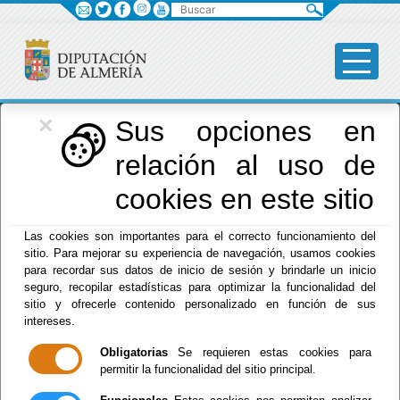
Buscar
×
Red Provincial
Sus opciones en
relación al uso de
de Almería
cookies en este sitio
Las cookies son importantes para el correcto funcionamiento del
Menú RPC
sitio. Para mejorar su experiencia de navegación, usamos cookies
para recordar sus datos de inicio de sesión y brindarle un inicio
Inicio
- Noticias y Actividades RPC
seguro, recopilar estadísticas para optimizar la funcionalidad del
sitio y ofrecerle contenido personalizado en función de sus
Actividades Convocadas
intereses.
Cursos y Actividades de la Red Provincial
Obligatorias
Se requieren estas cookies para
permitir la funcionalidad del sitio principal.
Actualidad por Fechas
Noticias de la Red Provincial de Actualidad