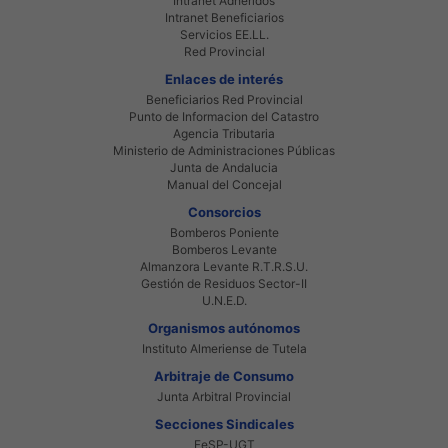
Intranet Adheridos
Intranet Beneficiarios
Servicios EE.LL.
Red Provincial
Enlaces de interés
Beneficiarios Red Provincial
Punto de Informacion del Catastro
Agencia Tributaria
Ministerio de Administraciones Públicas
Junta de Andalucia
Manual del Concejal
Consorcios
Bomberos Poniente
Bomberos Levante
Almanzora Levante R.T.R.S.U.
Gestión de Residuos Sector-II
U.N.E.D.
Organismos autónomos
Instituto Almeriense de Tutela
Arbitraje de Consumo
Junta Arbitral Provincial
Secciones Sindicales
FeSP-UGT