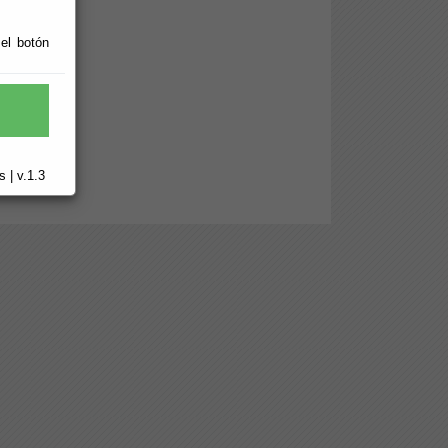
Servicios
 el botón
 | v.1.3