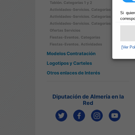
Tablón. Categorías 1 y 2
Actividades-Servicios. Categorías 1-2
Si quier
Actividades-Servicios. Categorías B
correspo
Actividades-Servicios. Categorías M
Ofertas Servicios
Fiestas-Eventos. Categorías
Fiestas-Eventos. Actividades
[Ver Po
Modelos Contratación
Logotipos y Carteles
Otros enlaces de Interés
Diputación de Almería en la
Red