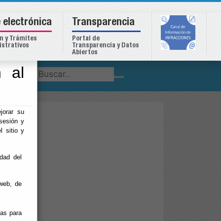
 electrónica
Transparencia
n y Trámites
Portal de
strativos
Transparencia y Datos
Abiertos
 al
o
jorar su
sesión y
l sitio y
idad del
web, de
rvicios
ias para