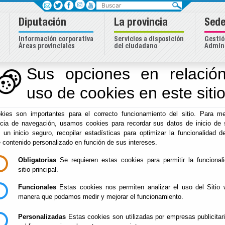
Buscar
Diputación
La provincia
Sede
Información corporativa
Servicios a disposición
Gestió
Áreas provinciales
del ciudadano
Admini
e Almería
Sus opciones en relación
uso de cookies en este siti
Inicio
- Clasificadores RPC
kies son importantes para el correcto funcionamiento del sitio. Para me
Tablón. Categorías 1 y 2
ncia de navegación, usamos cookies para recordar sus datos de inicio de 
Categorías 1 y 2 del Tablón de Anuncios Oficial
e un inicio seguro, recopilar estadísticas para optimizar la funcionalidad de
e contenido personalizado en función de sus intereses.
Actividades-Servicios. Categorías 1-2
Categorías 1 y 2 de Actividades y Servicios
Obligatorias
Se requieren estas cookies para permitir la funcional
sitio principal.
Actividades-Servicios. Categorías B
Funcionales
Categorías B Municipales de Actividades y Servicios
Estas cookies nos permiten analizar el uso del Sitio 
manera que podamos medir y mejorar el funcionamiento.
Actividades-Servicios. Categorías M
Categorías Municipales pestaña 2 de Actividades y Se
Personalizadas
Estas cookies son utilizadas por empresas publicitar