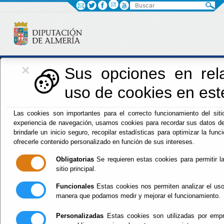
Buscar
×
Iniciativas Europeas
Sus opciones en rela
uso de cookies en este
Europedirectalmeria
Las cookies son importantes para el correcto funcionamiento del siti
experiencia de navegación, usamos cookies para recordar sus datos de
brindarle un inicio seguro, recopilar estadísticas para optimizar la funci
ofrecerle contenido personalizado en función de sus intereses.
Obligatorias
Se requieren estas cookies para permitir la
sitio principal.
Inicio
- Iniciativas Europeas
- Extracto de la Orden de 26
de julio de 2023, por la que se efectúa la convocatoria
Funcionales
Estas cookies nos permiten analizar el uso
correspondiente al año 2023 del Programa "Experiencias
manera que podamos medir y mejorar el funcionamiento.
Turismo España" en el marco del Plan de Recuperación,
Transformación y Resiliencia.
Personalizadas
Estas cookies son utilizadas por empre
Vigente.