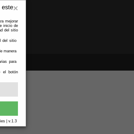
 este
×
ra mejorar
 inicio de
d del sitio
 del sitio
 de manera
rias para
e el botón
es | v.1.3