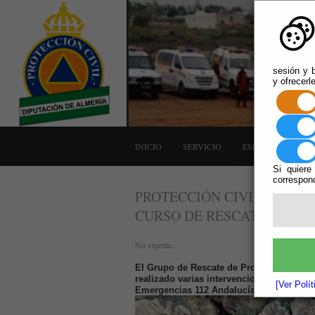
sesión y b
y ofrecerl
INICIO
SERVICIO
EMERGENCIAS
Si quiere
correspond
PROTECCIÓN CIVIL DE LA
CURSO DE RESCATE EN MONTA
No vigente.
El Grupo de Rescate de Protección Civil 
realizado varias intervenciones en resca
[Ver Polí
Emergencias 112 Andalucía y el 061.