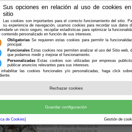
Sus opciones en relación al uso de cookies en
sitio
Las cookies son importantes para el correcto funcionamiento del sitio. Pa
su experiencia de navegación, usamos cookies para recordar sus datos de
rindarle un inicio seguro, recopilar estadísticas para optimizar la funcionalida
e contenido personalizado en función de sus intereses.
Obligatorias
Se requieren estas cookies para permitir la funcionalidad
principal.
Funcionales
Estas cookies nos permiten analizar el uso del Sitio web,
que podamos medir y mejorar el funcionamiento.
Personalizadas
Estas cookies son utilizadas por empresas publicita
LA AGRUPACIÓN
AVISOS
OFICINA VIRTUAL
CONTACTAR
publicar anuncios relevantes para sus intereses.
 inhabilitar las cookies funcionales y/o personalizadas, haga click sobr
iente.
 DIPUTACIÓN DE ALMERÍA REALIZA UN
Rechazar cookies
ÑA. Fuente: Teleprensa.es
Guardar configuración
de la Diputación está integrado por 10 personas que ya han
tes desde su creación en 2007, a requerimiento de
tica de Cookies]
Gestión de cooki
ALMERÍA.- El Grupo de Rescate de
Protección Civil de la Diputación de