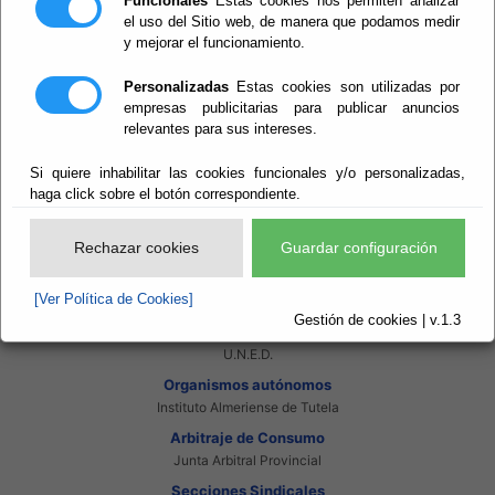
Funcionales
Estas cookies nos permiten analizar
Intranet Provincial
el uso del Sitio web, de manera que podamos medir
Intranet Adheridos
Intranet Beneficiarios
y mejorar el funcionamiento.
Servicios EE.LL.
Red Provincial
Personalizadas
Estas cookies son utilizadas por
empresas publicitarias para publicar anuncios
Enlaces de interés
relevantes para sus intereses.
Beneficiarios Red Provincial
Punto de Informacion del Catastro
Agencia Tributaria
Si quiere inhabilitar las cookies funcionales y/o personalizadas,
Ministerio de Administraciones Públicas
haga click sobre el botón correspondiente.
Junta de Andalucia
Manual del Concejal
Rechazar cookies
Guardar configuración
Consorcios
Bomberos Poniente
Bomberos Levante
[Ver Política de Cookies]
Almanzora Levante R.T.R.S.U.
Gestión de cookies | v.1.3
Gestión de Residuos Sector-II
U.N.E.D.
Organismos autónomos
Instituto Almeriense de Tutela
Arbitraje de Consumo
Junta Arbitral Provincial
Secciones Sindicales