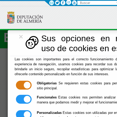
Buscar
×
Economía
Sus opciones en r
uso de cookies en es
Menú Hacienda
Las cookies son importantes para el correcto funcionamiento d
experiencia de navegación, usamos cookies para recordar sus da
Inicio
-
Hacienda
- Agencia de Vicar
brindarle un inicio seguro, recopilar estadísticas para optimizar l
ofrecerle contenido personalizado en función de sus intereses.
Agencia de Vicar
Obligatorias
Se requieren estas cookies para permi
sitio principal.
Funcionales
Estas cookies nos permiten analizar 
»
»
»
Agencia del SAT en Vícar
manera que podamos medir y mejorar el funcionamie
Personalizadas
Estas cookies son utilizadas por em