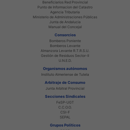
Beneficiarios Red Provincial
Punto de Informacion del Catastro
Agencia Tributaria
Ministerio de Administraciones Públicas
Junta de Andalucia
Manual del Concejal
Consorcios
Bomberos Poniente
Bomberos Levante
Almanzora Levante R.T.R.S.U.
Gestión de Residuos Sector-II
U.N.E.D.
Organismos autónomos
Instituto Almeriense de Tutela
Arbitraje de Consumo
Junta Arbitral Provincial
Secciones Sindicales
FeSP-UGT
C.C.O.O.
CSI-F
SEPAL
Grupos Políticos