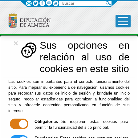
Buscar
×
Economía
Sus opciones en
relación al uso de
Menú Hacienda
cookies en este sitio
Inicio
-
Hacienda
- Anuncios de cobranza
Las cookies son importantes para el correcto funcionamiento del
sitio. Para mejorar su experiencia de navegación, usamos cookies
Anuncios de
para recordar sus datos de inicio de sesión y brindarle un inicio
seguro, recopilar estadísticas para optimizar la funcionalidad del
cobranza
sitio y ofrecerle contenido personalizado en función de sus
intereses.
Obligatorias
Se requieren estas cookies para
permitir la funcionalidad del sitio principal.