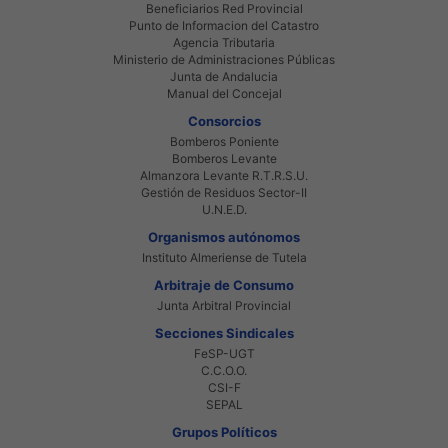
Beneficiarios Red Provincial
Punto de Informacion del Catastro
Agencia Tributaria
Ministerio de Administraciones Públicas
Junta de Andalucia
Manual del Concejal
Consorcios
Bomberos Poniente
Bomberos Levante
Almanzora Levante R.T.R.S.U.
Gestión de Residuos Sector-II
U.N.E.D.
Organismos autónomos
Instituto Almeriense de Tutela
Arbitraje de Consumo
Junta Arbitral Provincial
Secciones Sindicales
FeSP-UGT
C.C.O.O.
CSI-F
SEPAL
Grupos Políticos