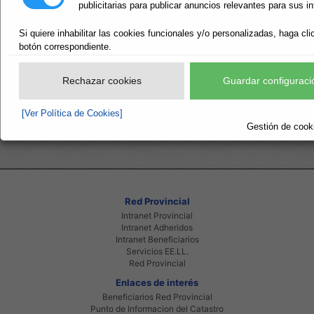
publicitarias para publicar anuncios relevantes para sus i
Ámbito de las demarcaciones hidrográficas.
Gestión del ciclo. Operadores de
Si quiere inhabilitar las cookies funcionales y/o personalizadas, haga cli
abastecimiento y saneamiento.
botón correspondiente.
Operadores de plantas depuradoras de aguas residu
Grandes infraestructuras de abastecimiento.
Rechazar cookies
Guardar configuraci
Masas de agua subterránea.
[Ver Política de Cookies]
Gestión de cooki
Red Provincial
Intranet Provincial
Intranet Adheridos
Intranet Beneficiarios
Servicios EE.LL.
Red Provincial
Enlaces de interés
Beneficiarios Red Provincial
Punto de Informacion del Catastro