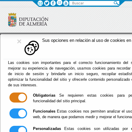
Buscar
×
Fomento
Sus opciones en relación al uso de cookies en 
Menú Fomento
Las cookies son importantes para el correcto funcionamiento del s
mejorar su experiencia de navegación, usamos cookies para recordar
Inicio
-
Fomento
- Ciclo Urbano del Agua
de inicio de sesión y brindarle un inicio seguro, recopilar estadís
optimizar la funcionalidad del sitio y ofrecerle contenido personalizado
Ciclo Urbano del
de sus intereses.
Obligatorias
Se requieren estas cookies para per
Agua
funcionalidad del sitio principal.
Funcionales
Estas cookies nos permiten analizar el uso 
web, de manera que podamos medir y mejorar el funciona
Ciclo del Agua Urbana
Personalizadas
Estas cookies son utilizadas por 