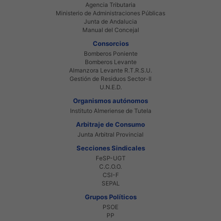
Agencia Tributaria
Ministerio de Administraciones Públicas
Junta de Andalucia
Manual del Concejal
Consorcios
Bomberos Poniente
Bomberos Levante
Almanzora Levante R.T.R.S.U.
Gestión de Residuos Sector-II
U.N.E.D.
Organismos autónomos
Instituto Almeriense de Tutela
Arbitraje de Consumo
Junta Arbitral Provincial
Secciones Sindicales
FeSP-UGT
C.C.O.O.
CSI-F
SEPAL
Grupos Políticos
PSOE
PP