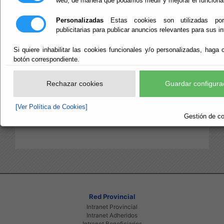
web, de manera que podamos medir y mejorar el funciona
DIPUTACIÓN
Personalizadas
Estas cookies son utilizadas po
publicitarias para publicar anuncios relevantes para sus i
Escuchar
Si quiere inhabilitar las cookies funcionales y/o personalizadas, haga c
botón correspondiente.
EJERCICIOS:
Rechazar cookies
Guardar configura
2026
2025
2023
2022
2021
2020
2018
2017
2016
2015
[Ver Política de Cookies]
Gestión de co
Red Provincial
Intranet Provincial
Intranet Adheridos
Intranet Beneficiarios