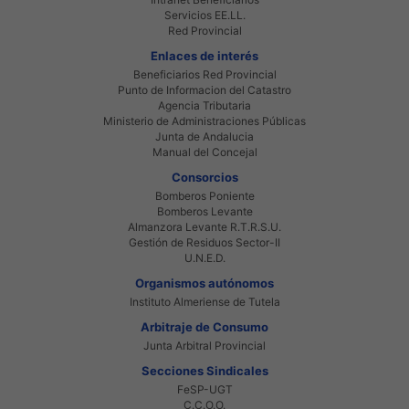
Servicios EE.LL.
Red Provincial
Enlaces de interés
Beneficiarios Red Provincial
Punto de Informacion del Catastro
Agencia Tributaria
Ministerio de Administraciones Públicas
Junta de Andalucia
Manual del Concejal
Consorcios
Bomberos Poniente
Bomberos Levante
Almanzora Levante R.T.R.S.U.
Gestión de Residuos Sector-II
U.N.E.D.
Organismos autónomos
Instituto Almeriense de Tutela
Arbitraje de Consumo
Junta Arbitral Provincial
Secciones Sindicales
FeSP-UGT
C.C.O.O.