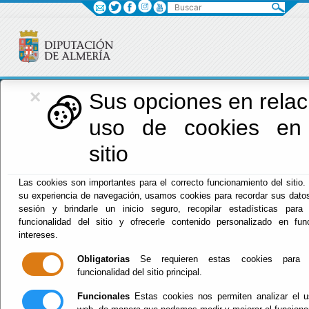
Buscar
×
Diputación
Sus opciones en relac
uso de cookies en
Menú Diputación
sitio
Inicio
-
Diputación
- RELACIÓN DE CONTRATOS
Las cookies son importantes para el correcto funcionamiento del sitio.
MENORES DE LA DIPUTACIÓN
su experiencia de navegación, usamos cookies para recordar sus datos
sesión y brindarle un inicio seguro, recopilar estadísticas para 
RELACIÓN DE
funcionalidad del sitio y ofrecerle contenido personalizado en fu
intereses.
CONTRATOS
Obligatorias
Se requieren estas cookies para p
funcionalidad del sitio principal.
MENORES DE LA
Funcionales
Estas cookies nos permiten analizar el u