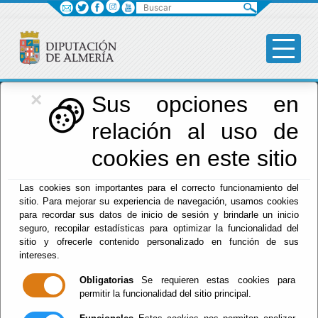
Buscar
×
Diputación
Sus opciones en
relación al uso de
Menú Diputación
cookies en este sitio
Inicio
-
Diputación
- ACCESO INFORMACIÓN OFERTA DE
Las cookies son importantes para el correcto funcionamiento del
EMPLEO PÚBLICO
sitio. Para mejorar su experiencia de navegación, usamos cookies
para recordar sus datos de inicio de sesión y brindarle un inicio
ACCESO
seguro, recopilar estadísticas para optimizar la funcionalidad del
sitio y ofrecerle contenido personalizado en función de sus
INFORMACIÓN
intereses.
Obligatorias
Se requieren estas cookies para
OFERTA DE
permitir la funcionalidad del sitio principal.