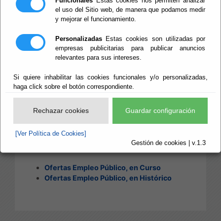
Funcionales
Estas cookies nos permiten analizar
EMPLEO PÚBLICO
el uso del Sitio web, de manera que podamos medir
y mejorar el funcionamiento.
Personalizadas
Estas cookies son utilizadas por
empresas publicitarias para publicar anuncios
Escuchar
relevantes para sus intereses.
Información sobre Ofertas de
Empleo Público, tanto de en
Si quiere inhabilitar las cookies funcionales y/o personalizadas,
curso como en histórico:
haga click sobre el botón correspondiente.
Rechazar cookies
Guardar configuración
Personal y Empleo Publico
[Ver Política de Cookies]
Gestión de cookies | v.1.3
Ofertas Empleo Público, en Curso
Ofertas Empleo Público, en Histórico