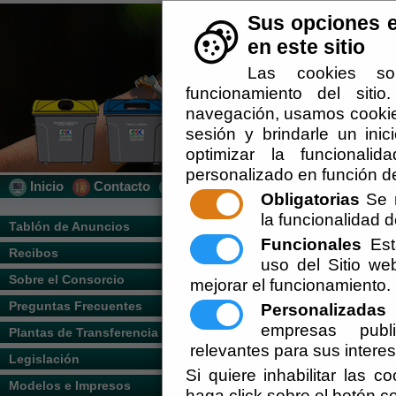
Sus opciones e
en este sitio
Las cookies so
funcionamiento del siti
navegación, usamos cookies
sesión y brindarle un inic
optimizar la funcionalid
personalizado en función de
Inicio
Contacto
Localización
Quién Somos
Obligatorias
Se r
la funcionalidad de
Usted se encuentra aquí:
Inicio
/
/
Guia de
Tablón de Anuncios
Funcionales
Esta
Recibos
Escuchar
uso del Sitio w
Para el reciclaje de envases se po
desempeña una función específica. 
Sobre el Consorcio
mejorar el funcionamiento.
del mismo, va a contener un tipo 
cada tipo de envase vamos a contri
Preguntas Frecuentes
Personalizadas
E
empresas publi
Plantas de Transferencia
En este apartado te ofrecemos info
relevantes para sus intere
ello te aportamos la información ge
Legislación
Si quiere inhabilitar las c
Modelos e Impresos
haga click sobre el botón c