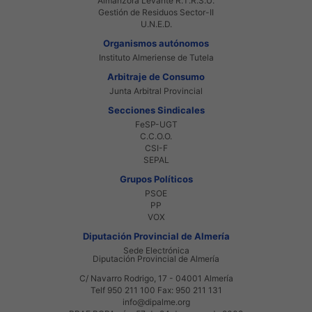
Almanzora Levante R.T.R.S.U.
Gestión de Residuos Sector-II
U.N.E.D.
Organismos autónomos
Instituto Almeriense de Tutela
Arbitraje de Consumo
Junta Arbitral Provincial
Secciones Sindicales
FeSP-UGT
C.C.O.O.
CSI-F
SEPAL
Grupos Políticos
PSOE
PP
VOX
Diputación Provincial de Almería
Sede Electrónica
Diputación Provincial de Almería
C/ Navarro Rodrigo, 17 - 04001 Almería
Telf 950 211 100 Fax: 950 211 131
info@dipalme.org