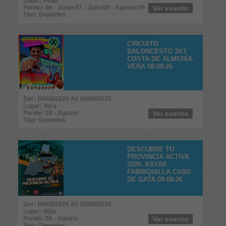
Lugar: Pulpí
Perido: 06 - Junio;07 - Julio;08 - Agosto;09 - Septiembre
Ver evento
Tipo: Deportes
CIRCUITO
BALONCESTO 3X3
COSTA DE ALMERÍA.
VERA 08-08-26
Del : 08/08/2026 Al: 08/08/2026
Lugar: Vera
Perido: 08 - Agosto
Ver evento
Tipo: Deportes
DESCUBRE TU
PROVINCIA ACTIVA
2026. KAYAK
FABRIQUILLA CABO
DE GATA 08-08-26
Del : 08/08/2026 Al: 08/08/2026
Lugar: Níjar
Perido: 08 - Agosto
Ver evento
Tipo: Deportes