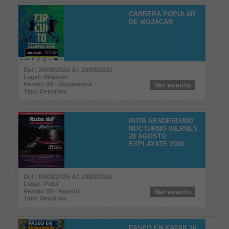
CARRERA POPULAR
DE MOJÁCAR
Del : 20/09/2026 Al: 20/09/2026
Lugar: Mojácar
Perido: 09 - Septiembre
Ver evento
Tipo: Deportes
RUTA SENDERISMO
NOCTURNO VIERNES
28 AGOSTO
EXPLAYATE 2026
Del : 04/08/2026 Al: 28/08/2026
Lugar: Pulpí
Perido: 08 - Agosto
Ver evento
Tipo: Deportes
PASEO EN KAYAK 16