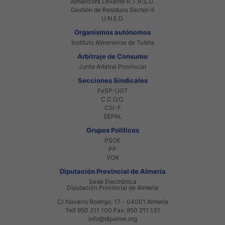
Almanzora Levante R.T.R.S.U.
Gestión de Residuos Sector-II
U.N.E.D.
Organismos autónomos
Instituto Almeriense de Tutela
Arbitraje de Consumo
Junta Arbitral Provincial
Secciones Sindicales
FeSP-UGT
C.C.O.O.
CSI-F
SEPAL
Grupos Políticos
PSOE
PP
VOX
Diputación Provincial de Almería
Sede Electrónica
Diputación Provincial de Almería
C/ Navarro Rodrigo, 17 - 04001 Almería
Telf 950 211 100 Fax: 950 211 131
info@dipalme.org