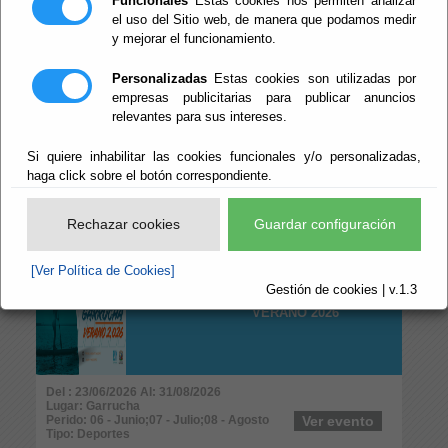
Funcionales
Estas cookies nos permiten analizar
Perido: 08 - Agosto
Ver evento
Tipo: Deportes
el uso del Sitio web, de manera que podamos medir
y mejorar el funcionamiento.
29º MARATÓN
Personalizadas
Estas cookies son utilizadas por
DEPORTIVO
empresas publicitarias para publicar anuncios
relevantes para sus intereses.
Si quiere inhabilitar las cookies funcionales y/o personalizadas,
haga click sobre el botón correspondiente.
Del : 25/07/2026 Al: 31/08/2026
Lugar: Garrucha
Perido: 07 - Julio;08 - Agosto
Ver evento
Rechazar cookies
Guardar configuración
Tipo: Deportes
[Ver Política de Cookies]
ESCUELAS
Gestión de cookies | v.1.3
DEPORTIVAS
VERANO 2026
Del : 23/06/2026 Al: 31/08/2026
Lugar: Garrucha
Perido: 06 - Junio;07 - Julio;08 - Agosto
Ver evento
Tipo: Deportes