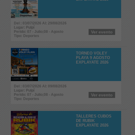
Del : 03/07/2026 Al: 29/08/2026
Lugar: Pulpí
Perido: 07 - Julio;08 - Agosto
Ver evento
Tipo: Deportes
TORNEO VOLEY
PLAYA 9 AGOSTO
EXPLAYATE 2026
Del : 03/07/2026 Al: 09/08/2026
Lugar: Pulpí
Perido: 07 - Julio;08 - Agosto
Ver evento
Tipo: Deportes
TALLERES CUBOS
DE RUBIK
EXPLAYATE 2026