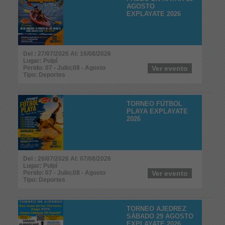
AGOSTO
EXPLAYATE 2026
Del : 27/07/2026 Al: 16/08/2026
Lugar: Pulpí
Perido: 07 - Julio;08 - Agosto
Ver evento
Tipo: Deportes
TORNEO FÚTBOL
PLAYA EXPLAYATE
2026
Del : 20/07/2026 Al: 07/08/2026
Lugar: Pulpí
Perido: 07 - Julio;08 - Agosto
Ver evento
Tipo: Deportes
TORNEO AJEDREZ
SÁBADO 29 AGOSTO
EXPLAYATE 2026