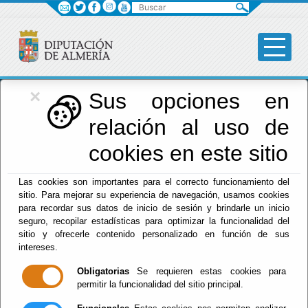
Buscar
×
Diputación
Sus opciones en
relación al uso de
Menú Diputación
cookies en este sitio
Inicio
-
Diputación
- Actividades Deportivas
Las cookies son importantes para el correcto funcionamiento del
Escuchar
sitio. Para mejorar su experiencia de navegación, usamos cookies
para recordar sus datos de inicio de sesión y brindarle un inicio
XXXIII EDICIÓN DÍA
seguro, recopilar estadísticas para optimizar la funcionalidad del
DE LA BICICLETA.
sitio y ofrecerle contenido personalizado en función de sus
intereses.
Obligatorias
Se requieren estas cookies para
permitir la funcionalidad del sitio principal.
Del : 28/07/2026 Al: 16/08/2026
Lugar: Almócita