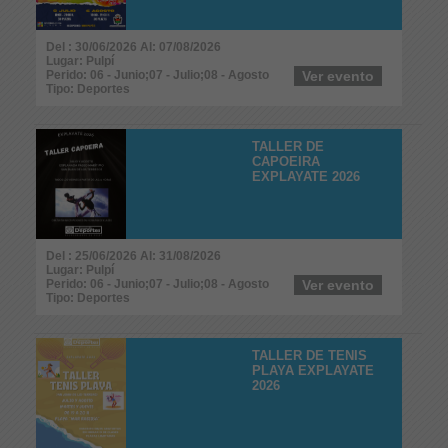
Del : 30/06/2026 Al: 07/08/2026
Lugar: Pulpí
Perido: 06 - Junio;07 - Julio;08 - Agosto
Ver evento
Tipo: Deportes
TALLER DE
CAPOEIRA
EXPLAYATE 2026
Del : 25/06/2026 Al: 31/08/2026
Lugar: Pulpí
Perido: 06 - Junio;07 - Julio;08 - Agosto
Ver evento
Tipo: Deportes
TALLER DE TENIS
PLAYA EXPLAYATE
2026