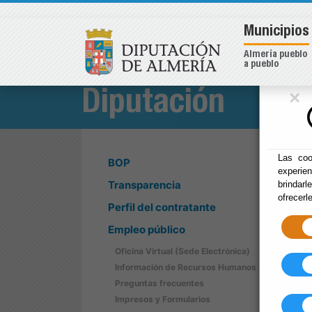
Municipios
Almería pueblo
a pueblo
×
Diputación
Las coo
BOP
experie
Transparencia
brindarl
ofrecerl
Perfil del contratante
Empleo público
Oficina Virtual (Sede Electrónica)
Información de Recursos Humanos
Preguntas frecuentes
Impresos y Formularios