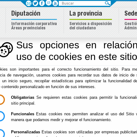
Buscar
Diputación
La provincia
Sede
Información corporativa
Servicios a disposición
Gestió
Áreas provinciales
del ciudadano
Admini
Sus opciones en relación
uso de cookies en este siti
Inicio
-
Diputación
- Casa Museo La Canana
kies son importantes para el correcto funcionamiento del sitio. Para me
Casa Museo La Ca
ncia de navegación, usamos cookies para recordar sus datos de inicio de 
e un inicio seguro, recopilar estadísticas para optimizar la funcionalidad de
e contenido personalizado en función de sus intereses.
Obligatorias
Se requieren estas cookies para permitir la funcional
La casa recibe el nombre de una de las personas que la 
sitio principal.
pueblo, por dedicarse entre otras cosas, a la venta de 
Funcionales
Estas cookies nos permiten analizar el uso del Sitio 
Venga a visitar esta antigua casa de Mojácar para respirar
manera que podamos medir y mejorar el funcionamiento.
aprender la historia y cultura de esta noble ciudad.
Personalizadas
Estas cookies son utilizadas por empresas publicitar
La casa, con más de 200 m2 de exposición está decorad