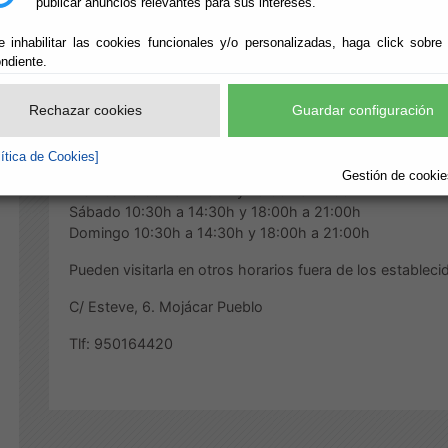
publicar anuncios relevantes para sus intereses.
siglo XX.
e inhabilitar las cookies funcionales y/o personalizadas, haga click sobre
Horario:
ndiente.
Lunes 10:30h a 14:30h
Rechazar cookies
Guardar configuración
Martes 10:30h a 14:30h y 18:00h a 21:00h
Miércoles 10:30h a 14:30h y 18:00h a 21:00h
lítica de Cookies]
Jueves 10:30h a14:30h
Gestión de cookies
Viernes 10:30h a 14:30h y 18:00h a 21:00h
Sábado 10:30h a 14:30h y 18:00h a 21:00h
Domingo 10:30h a 14:30h y 18:00h a 21:00h
Pueden visitarla en otros horarios fuera de los estableci
C/ Esteve, 6. Mojácar Pueblo
Tlf: 950164420