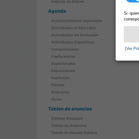
Enlaces de Interés
Agenda
Si quier
correspo
Acontecimientos especiales
Actividades al Aire Libre
Actividades de formación
Actividades Deportivas
[Ver Po
Competiciones
Conferencias
Espectáculos
Exposiciones
Festivales
Fiestas
Itinerarios
Otros
Tablón de anuncios
Últimos Anuncios
Tablón de Anuncios
Tablón Archivado Público