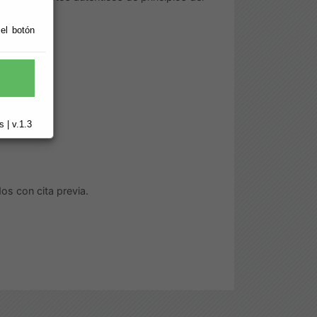
 el botón
 | v.1.3
dos con cita previa.