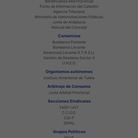
Beneficiarios Red Provincial
Punto de Informacion del Catastro
Agencia Tributaria
Ministerio de Administraciones Públicas
Junta de Andalucia
Manual del Concejal
Consorcios
Bomberos Poniente
Bomberos Levante
Almanzora Levante R.T.R.S.U.
Gestión de Residuos Sector-II
U.N.E.D.
Organismos autónomos
Instituto Almeriense de Tutela
Arbitraje de Consumo
Junta Arbitral Provincial
Secciones Sindicales
FeSP-UGT
C.C.O.O.
CSI-F
SEPAL
Grupos Políticos
PSOE