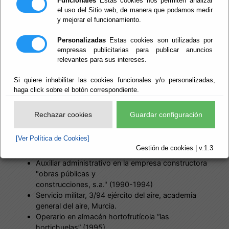
Funcionales
Estas cookies nos permiten analizar
el uso del Sitio web, de manera que podamos medir
y mejorar el funcionamiento.
Personalizadas
Estas cookies son utilizadas por
empresas publicitarias para publicar anuncios
relevantes para sus intereses.
ESTUDIOS:
Si quiere inhabilitar las cookies funcionales y/o personalizadas,
haga click sobre el botón correspondiente.
Colegio La Salle (Almería) Hasta 2º De B.U.P.
(1973-1991)
Estudios Oficial De Peluquería Fp1 (1995-1997)
Rechazar cookies
Guardar configuración
VIDA LABORAL:
[Ver Política de Cookies]
Gestión de cookies | v.1.3
Auxiliar administrativo en la empresa constructora
"obras públicas y
construcciones, s.a." (1990-1994)
Servicio militar, 3/94 ejército del aire, academia
general del aire, Murcia.
Operario en almacén hortofrutícola “las
hortichuelas” (1995).