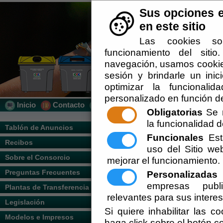
Sus opciones e
en este sitio
Las cookies so
funcionamiento del siti
navegación, usamos cookies
sesión y brindarle un inic
optimizar la funcionalid
personalizado en función de
Inicio
Contacto
Localización
Quién Somos
Obligatorias
Se r
la funcionalidad de
Usted se encuentra aquí:
Inicio
/
/
Tablón de Anuncios
Funcionales
Esta
Recibos
El documento con referencia
politica_privacid
uso del Sitio w
Sobre el Consorcio
mejorar el funcionamiento.
Preguntas Frecuentes
Personalizadas
E
empresas publi
Plantas de Transferencia
relevantes para sus intere
Legislación
Si quiere inhabilitar las c
Modelos e Impresos
haga click sobre el botón c