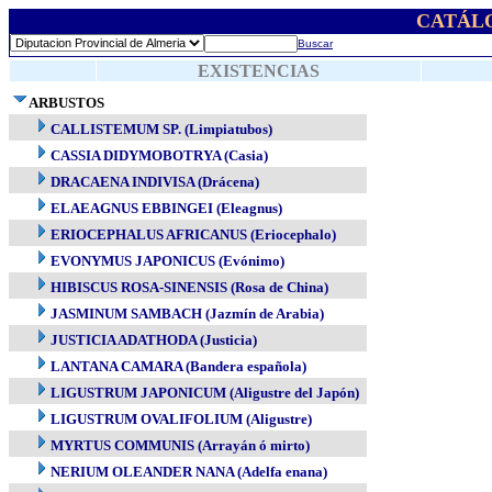
CATÁL
Buscar
EXISTENCIAS
ARBUSTOS
CALLISTEMUM SP. (Limpiatubos)
CASSIA DIDYMOBOTRYA (Casia)
DRACAENA INDIVISA (Drácena)
ELAEAGNUS EBBINGEI (Eleagnus)
ERIOCEPHALUS AFRICANUS (Eriocephalo)
EVONYMUS JAPONICUS (Evónimo)
HIBISCUS ROSA-SINENSIS (Rosa de China)
JASMINUM SAMBACH (Jazmín de Arabia)
JUSTICIA ADATHODA (Justicia)
LANTANA CAMARA (Bandera española)
LIGUSTRUM JAPONICUM (Aligustre del Japón)
LIGUSTRUM OVALIFOLIUM (Aligustre)
MYRTUS COMMUNIS (Arrayán ó mirto)
NERIUM OLEANDER NANA (Adelfa enana)