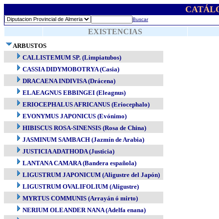
CATÁL
Buscar
EXISTENCIAS
ARBUSTOS
CALLISTEMUM SP. (Limpiatubos)
CASSIA DIDYMOBOTRYA (Casia)
DRACAENA INDIVISA (Drácena)
ELAEAGNUS EBBINGEI (Eleagnus)
ERIOCEPHALUS AFRICANUS (Eriocephalo)
EVONYMUS JAPONICUS (Evónimo)
HIBISCUS ROSA-SINENSIS (Rosa de China)
JASMINUM SAMBACH (Jazmín de Arabia)
JUSTICIA ADATHODA (Justicia)
LANTANA CAMARA (Bandera española)
LIGUSTRUM JAPONICUM (Aligustre del Japón)
LIGUSTRUM OVALIFOLIUM (Aligustre)
MYRTUS COMMUNIS (Arrayán ó mirto)
NERIUM OLEANDER NANA (Adelfa enana)