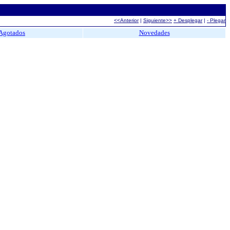
<<Anterior
|
Siguiente>>
+ Desplegar
|
- Plegar
Agotados
Novedades