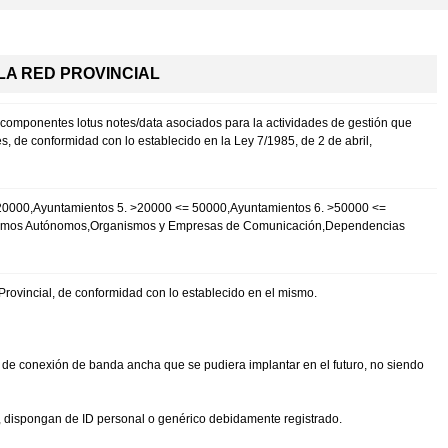
LA RED PROVINCIAL
s y componentes lotus notes/data asociados para la actividades de gestión que
, de conformidad con lo establecido en la Ley 7/1985, de 2 de abril,
 20000,Ayuntamientos 5. >20000 <= 50000,Ayuntamientos 6. >50000 <=
ismos Autónomos,Organismos y Empresas de Comunicación,Dependencias
Provincial, de conformidad con lo establecido en el mismo.
de conexión de banda ancha que se pudiera implantar en el futuro, no siendo
a, dispongan de ID personal o genérico debidamente registrado.