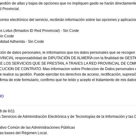
estión de altas y bajas de opciones que no impliquen gasto se harán directamente,
d Provincial.
correo electrónico del servicio, recibirán información sobre las opciones y aplicaci
 Lotus (firmados ID Red Provincial) - Sin Coste
Sin Coste
tidad Adherida - Sin Coste
ión de datos personales, le informamos que los datos personales que se recogen 
INCIAL responsabilidad de DIPUTACIÓN DE ALMERÍA con la finalidad de
E LOS SERVICIOS QUE SE PRESTAN, A TRAVES LA RED PROVINCIAL DE COMU
CION DE CONTRATO. Mas informacion sobre Proteccion de Datos personales en e
ealice su gestión. Puede ejercitar los derechos de acceso, rectificación, supresión,
la firma de este formulario, confirmo que he leído y acepto el tratamiento de mi
IO
8 de 6/11
os Servicios de Administración Electrónica y de Tecnologías de la Información y la
ativo Común de las Administraciones Públicas
 las bases del Régimen Local.