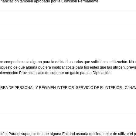
 financiación también aprobado por la Comisión Permanente.
, no comporta coste alguno para la entidad usuarias que soliciten su utilización. No 
supuesto de que alguna pudiera implicar coste para los entes que las utilicen, pre
Intervención Provincial caso de suponer un gasto para la Diputación.
REA DE PERSONAL Y RÉGIMEN INTERIOR. SERVICIO DE R. INTERIOR . C/ N
ción: Para el supuesto de que alguna Entidad usuaria quisiera dejar de utilizar el