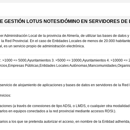
E GESTIÓN LOTUS NOTES/DÓMINO EN SERVIDORES DE 
uier Administración Local de la provincia de Almería, de utilizar las bases de dato
 la Red Provincial. En el caso de Entidades Locales de menos de 20.000 habitantes
 es un servicio propio de administración electrónica.
2. >1000 <= 5000,Ayuntamientos 3. >5000 <= 10000,Ayuntamientos 4. >10000 <=
orcios,Empresas Públicas,Entidades Locales Autónomas,Mancomunidades,Organ
servicio de alojamiento de aplicaciones y bases de datos en servidores de la Red 
rvicios:
aciones (a través de conexiones de tipo ADSL o LMDS, o cualquier otra modalidad 
ntarlos en equipos conectados a la red provincial mediante accesos RDSI.).
uarios a los que se pretenda autorizar el acceso, en nombre de la Entidad adherid