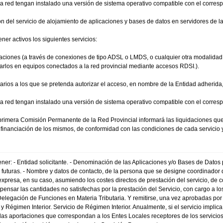
la red tengan instalado una versión de sistema operativo compatible con el corresp
ón del servicio de alojamiento de aplicaciones y bases de datos en servidores de l
ener activos los siguientes servicios:
aciones (a través de conexiones de tipo ADSL o LMDS, o cualquier otra modalidad 
ntarlos en equipos conectados a la red provincial mediante accesos RDSI.).
uarios a los que se pretenda autorizar el acceso, en nombre de la Entidad adherid
a red tengan instalado una versión de sistema operativo compatible con el corresp
a primera Comisión Permanente de la Red Provincial informará las liquidaciones qu
la financiación de los mismos, de conformidad con las condiciones de cada servicio
er: - Entidad solicitante. - Denominación de las Aplicaciones y/o Bases de Datos par
s futuras. - Nombre y datos de contacto, de la persona que se designe coordinador
 expresa, en su caso, asumiendo los costes directos de prestación del servicio, de
pensar las cantidades no satisfechas por la prestación del Servicio, con cargo a 
Delegación de Funciones en Materia Tributaria. Y remitirse, una vez aprobadas por
l y Régimen Interior. Servicio de Régimen Interior. Anualmente, si el servicio impl
 las aportaciones que correspondan a los Entes Locales receptores de los servicio