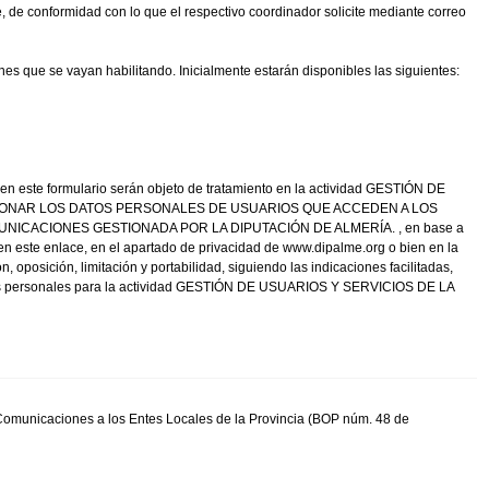
 de conformidad con lo que el respectivo coordinador solicite mediante correo
ones que se vayan habilitando. Inicialmente estarán disponibles las siguientes:
en este formulario serán objeto de tratamiento en la actividad GESTIÓN DE
 GESTIONAR LOS DATOS PERSONALES DE USUARIOS QUE ACCEDEN A LOS
NICACIONES GESTIONADA POR LA DIPUTACIÓN DE ALMERÍA. , en base a
ste enlace, en el apartado de privacidad de www.dipalme.org o bien en la
 oposición, limitación y portabilidad, siguiendo las indicaciones facilitadas,
s datos personales para la actividad GESTIÓN DE USUARIOS Y SERVICIOS DE LA
s Comunicaciones a los Entes Locales de la Provincia (BOP núm. 48 de