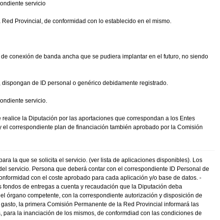
ondiente servicio
a Red Provincial, de conformidad con lo establecido en el mismo.
de conexión de banda ancha que se pudiera implantar en el futuro, no siendo
a, dispongan de ID personal o genérico debidamente registrado.
ondiente servicio.
e realice la Diputación por las aportaciones que correspondan a los Entes
 y el correspondiente plan de financiación también aprobado por la Comisión
a la que se solicita el servicio. (ver lista de aplicaciones disponibles). Los
 del servicio. Persona que deberá contar con el correspondiente ID Personal de
 conformidad con el coste aprobado para cada aplicación y/o base de datos. -
los fondos de entregas a cuenta y recaudación que la Diputación deba
 el órgano competente, con la correspondiente autorización y disposición de
ica gasto, la primera Comisión Permanente de la Red Provincial informará las
s, para la inanciación de los mismos, de conformdiad con las condiciones de