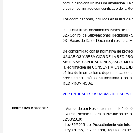
comunicarlo con un mes de antelación. La g
electrónico firmado con certificado de la Re
Los coordinadores, incluidos en la lista de 
01.- Portafirmas documentos Bases de Datos
02.- Control de Subvenciones Recibidas - 
03.- Bases de Datos Documentales de la En
De conformidad con la normativa de protecc
USUARIOS Y SERVICIOS DE LA RED PROV
SISTEMAS Y APLICACIONES, ASI COMO D
la legitimación de CONSENTIMIENTO, EJECU
oficina de información o dependencia donde r
previa acreditación de su identidad. Con 
RED PROVINCIAL
VER ENTIDADES USUARIAS DEL SERVIC
Normativa Aplicable:
- -Aprobado por Resolución núm. 1649/200
- Norma Provincial para la Prestación de l
12/03/2019).
- Ley 39/2015, del Procedimiento Administr
- Ley 7/1985, de 2 de abril, Reguladora de