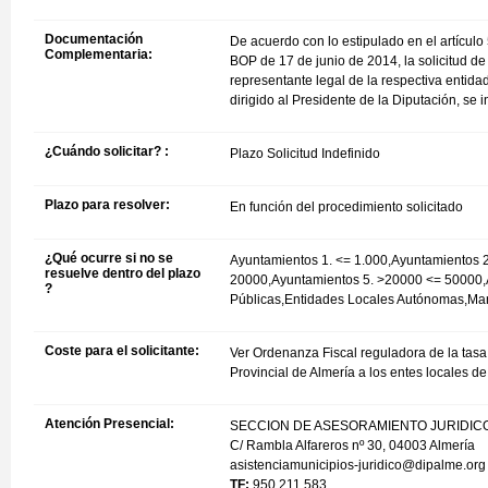
Documentación
De acuerdo con lo estipulado en el artículo
Complementaria:
BOP de 17 de junio de 2014, la solicitud de 
representante legal de la respectiva entidad
dirigido al Presidente de la Diputación, se 
¿Cuándo solicitar? :
Plazo Solicitud Indefinido
Plazo para resolver:
En función del procedimiento solicitado
¿Qué ocurre si no se
Ayuntamientos 1. <= 1.000,Ayuntamientos 
resuelve dentro del plazo
20000,Ayuntamientos 5. >20000 <= 50000,
?
Públicas,Entidades Locales Autónomas,M
Coste para el solicitante:
Ver Ordenanza Fiscal reguladora de la tasa 
Provincial de Almería a los entes locales d
Atención Presencial:
SECCION DE ASESORAMIENTO JURIDIC
C/ Rambla Alfareros nº 30, 04003 Almería
asistenciamunicipios-juridico@dipalme.org
TF:
950 211 583