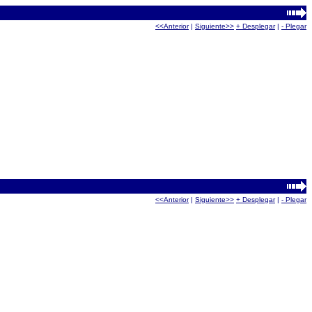
<<Anterior
|
Siguiente>>
+ Desplegar
|
- Plegar
<<Anterior
|
Siguiente>>
+ Desplegar
|
- Plegar